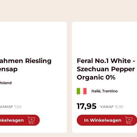
ahmen Riesling
Feral No.1 White 
ensap
Szechuan Pepper
Organic 0%
tsland
Italië, Trentino
17,95
VANAF
7,50
VANAF
15,95
nkelwagen
In Winkelwagen