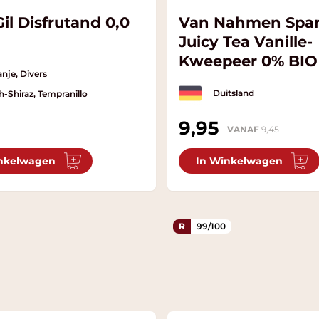
il Disfrutand 0,0
Van Nahmen Spar
Juicy Tea Vanille-
Kweepeer 0% BIO
nje, Divers
Duitsland
h-Shiraz, Tempranillo
9,95
VANAF
9,45
nkelwagen
In Winkelwagen
R
99/100