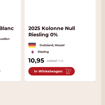
Blanc
2025 Kolonne Null
Riesling 0%
usillon
Duitsland, Moezel
Riesling
10,95
VANAF
9,95
In Winkelwagen