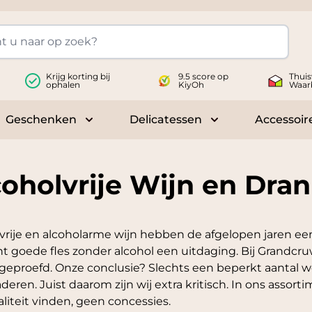
Krijg korting bij
9.5 score op
Thuis
ophalen
KiyOh
Waar
Geschenken
Delicatessen
Accessoir
 submenu for Wijnen
Toggle submenu for Geschenken
Toggle submenu fo
coholvrije Wijn en Dra
vrije en alcoholarme wijn hebben de afgelopen jaren een
t goede fles zonder alcohol een uitdaging. Bij Grandcr
geproefd. Onze conclusie? Slechts een beperkt aantal 
deren. Juist daarom zijn wij extra kritisch. In ons assortim
liteit vinden, geen concessies.