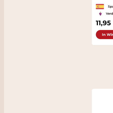
Spa
Verd
11,95
In Wi