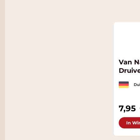
Van N
Druiv
Dui
7,95
In Wi