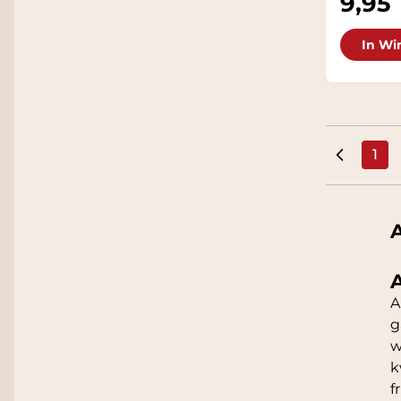
9,95
In Wi
1
U l
A
A
A
g
w
k
f