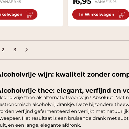
16,95
VANAF
9,45
VANAF
15,95
nkelwagen
In Winkelwagen
2
3
ees momenteel pagina
Pagina
Pagina
lcoholvrije wijn: kwaliteit zonder co
lcoholvrije thee: elegant, verfijnd en
lcoholvrije thee als alternatief voor wijn? Absoluut. Me
astronomisch alcoholvrij drankje. Deze bijzondere theev
orden verfijnd gefermenteerd en verrijkt met natuurlijk
weepeer. Het resultaat is een bruisende drank met subt
ruit, en een lange, elegante afdronk.