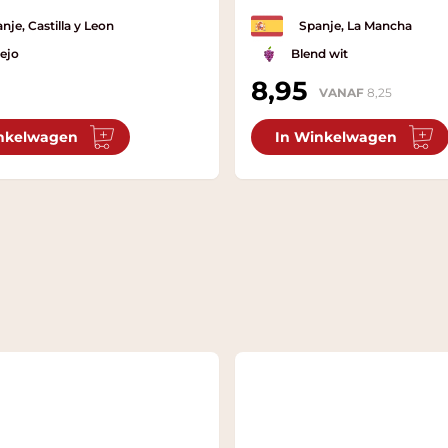
nje, Castilla y Leon
Spanje, La Mancha
ejo
Blend wit
8,95
VANAF
8,25
nkelwagen
In Winkelwagen