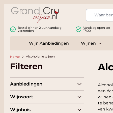
Ga naar de inhoud
Bestel binnen 2 uur, vandaag
Vandaag open tot
verzonden
17:00
Wijn Aanbiedingen
Wijnen
Toggle
Alcoholvrije wijnen
Home
Al
Filteren
Aanbiedingen
Alcohol
een éch
Wijnsoort
wijnen 
te bena
van kwa
Wijnhuis