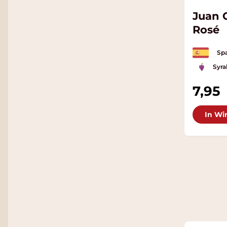
Juan G
Rosé
Spa
Syra
7,95
In Wi