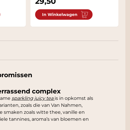
29,50
In Winkelwagen
mpromissen
 verrassend complex
t name
sparkling juicy tea
is in opkomst als
arianten, zoals die van Van Nahmen,
e smaken zoals witte thee, vanille en
iele tannines, aroma’s van bloemen en