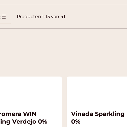
Producten
1
-
15
van
41
jst
romera WIN
Vinada Sparkling
ling Verdejo 0%
0%