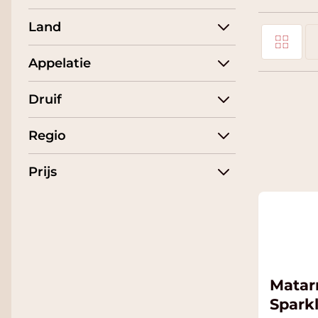
Land
Foto-tabel
Tonen als
Appelatie
Li
Druif
Regio
Prijs
Matar
Spark