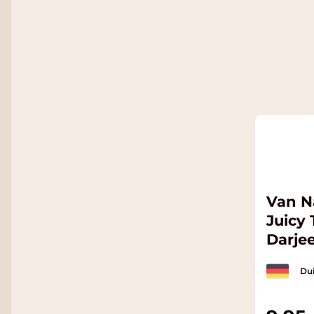
Van N
Juicy
Darje
BIO
Dui