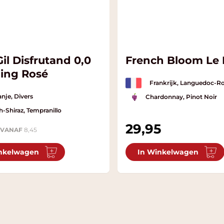
il Disfrutand 0,0
French Bloom Le 
ling Rosé
Frankrijk, Languedoc-Ro
nje, Divers
Chardonnay, Pinot Noir
h-Shiraz, Tempranillo
29,95
VANAF
8,45
nkelwagen
In Winkelwagen