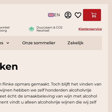
Taal
EN
Winkelwag
winkel
Duurzaam & CO2
Klantenservice
borg
Neutraal
es
Onze sommelier
Zakelijk
r Delicatessen
Toggle submenu for Accessoires
nken
 flinke opmars gemaakt. Toch blijft het vinden van
uwijnen hebben we zelf honderden alcoholvrije
weet écht de smaakbeleving van wijn met alcohol
ent vindt u alleen alcoholvrije wijnen die wij zelf