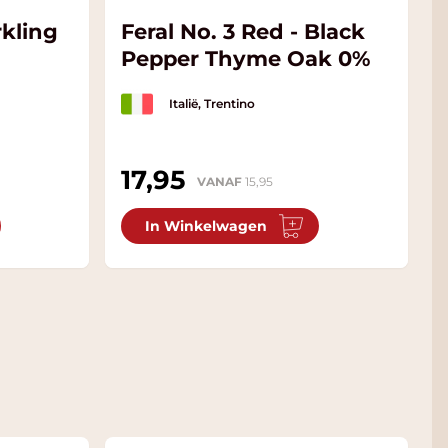
kling
Feral No. 3 Red - Black
Pepper Thyme Oak 0%
Italië, Trentino
17,95
VANAF
15,95
In Winkelwagen