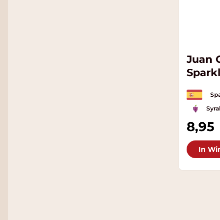
Juan G
Spark
Spa
Syra
8,95
In Wi