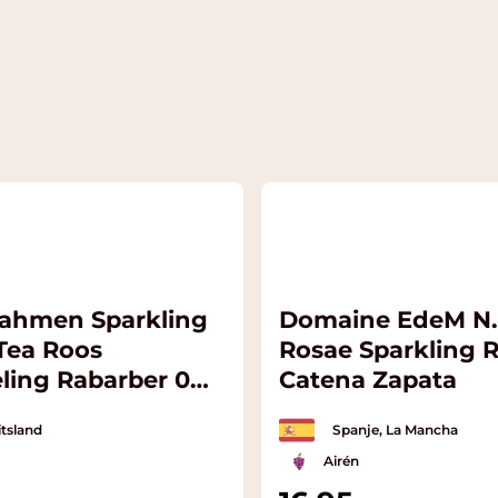
ahmen Sparkling
Domaine EdeM N
 Tea Roos
Rosae Sparkling 
eling Rabarber 0%
Catena Zapata
tsland
Spanje, La Mancha
Airén