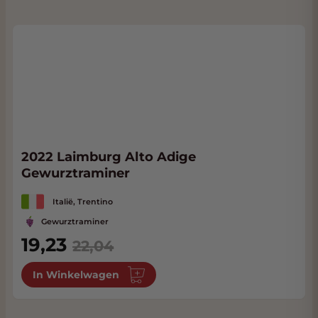
2022 Laimburg Alto Adige
Gewurztraminer
Italië, Trentino
Gewurztraminer
Special Price
19,23
22,04
In Winkelwagen