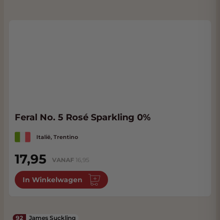
Feral No. 5 Rosé Sparkling 0%
Italië, Trentino
17,95
VANAF
16,95
In Winkelwagen
92
James Suckling