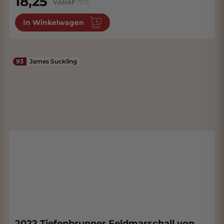
18,25
VANAF
17,15
In Winkelwagen
93
James Suckling
2022 Tiefenbrunner Feldmarschall von