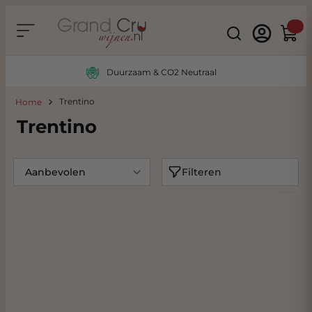
Ga naar de inhoud
Search
Winke
Duurzaam & CO2 Neutraal
Trentino
Home
Trentino
Filteren