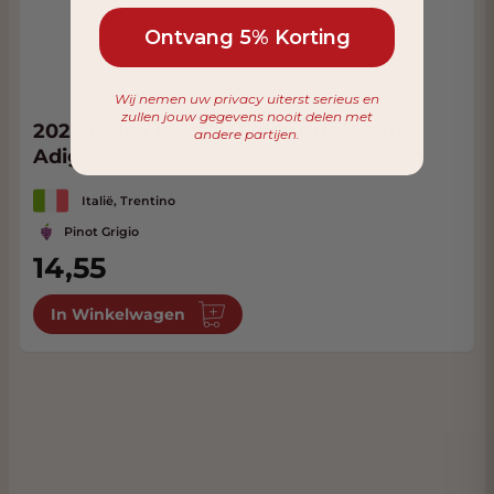
Ontvang 5% Korting
Wij nemen uw privacy uiterst serieus en
zullen jouw gegevens nooit delen met
2025 Girlan Classici Pinot Grigio Alto
andere partijen.
Adige
Italië, Trentino
Pinot Grigio
14,55
In Winkelwagen