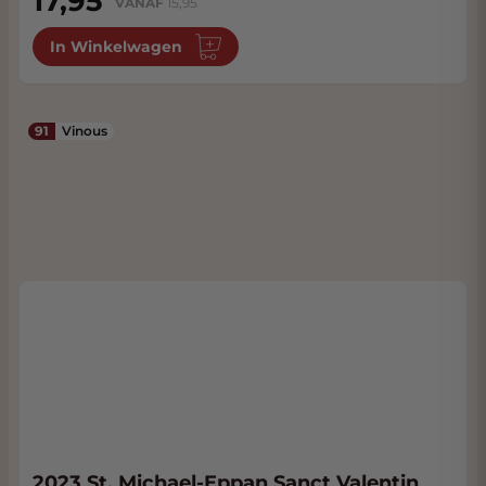
17,95
VANAF
15,95
In Winkelwagen
91
Vinous
2023 St. Michael-Eppan Sanct Valentin