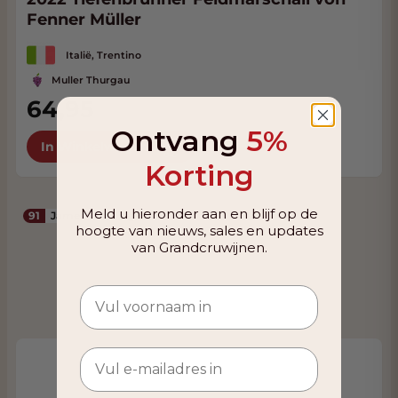
Fenner Müller
Italië, Trentino
Muller Thurgau
64,95
VANAF
58,95
Ontvang
5%
In Winkelwagen
Korting
Meld u hieronder aan en blijf op de
91
James Suckling
hoogte van nieuws, sales en updates
van Grandcruwijnen.