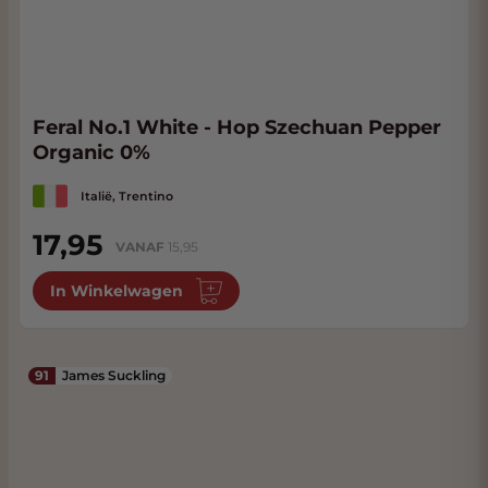
Feral No.1 White - Hop Szechuan Pepper
Organic 0%
Italië, Trentino
17,95
VANAF
15,95
In Winkelwagen
91
James Suckling