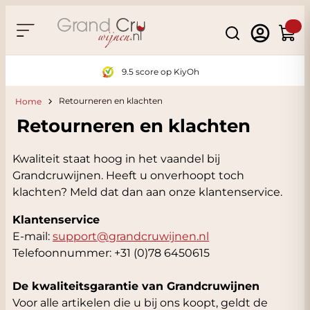
Ga naar de inhoud
Search
Winke
9.5 score op KiyOh
Retourneren en klachten
Home
Retourneren en klachten
Kwaliteit staat hoog in het vaandel bij
Grandcruwijnen. Heeft u onverhoopt toch
klachten? Meld dat dan aan onze klantenservice.
Klantenservice
E-mail:
support@grandcruwijnen.nl
Telefoonnummer: +31 (0)78 6450615
De kwaliteitsgarantie van Grandcruwijnen
Voor alle artikelen die u bij ons koopt, geldt de