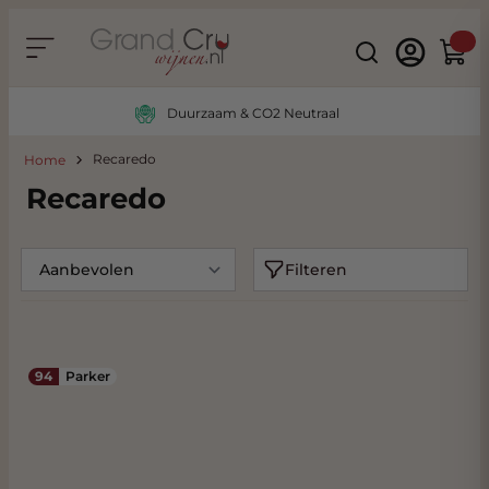
Ga naar de inhoud
Search
Winke
Duurzaam & CO2 Neutraal
Recaredo
Home
Recaredo
Filteren
94
Parker