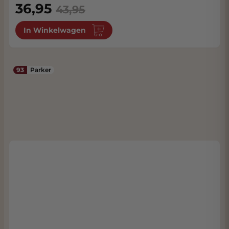
Special Price
36,95
43,95
In Winkelwagen
93
Parker