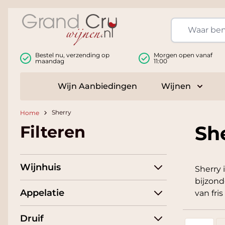
Ga naar de inhoud
Bestel nu, verzending op
Morgen open vanaf
maandag
11:00
Wijn Aanbiedingen
Wijnen
Toggle
Sherry
Home
Sh
Filteren
Wijnhuis
Sherry 
bijzond
Appelatie
van fri
Druif
Foto-tabel