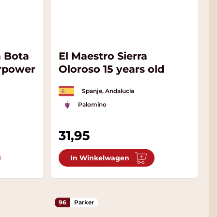
a Bota
El Maestro Sierra
orpower
Oloroso 15 years old
Spanje, Andalucía
Palomino
31,95
In Winkelwagen
96
Parker