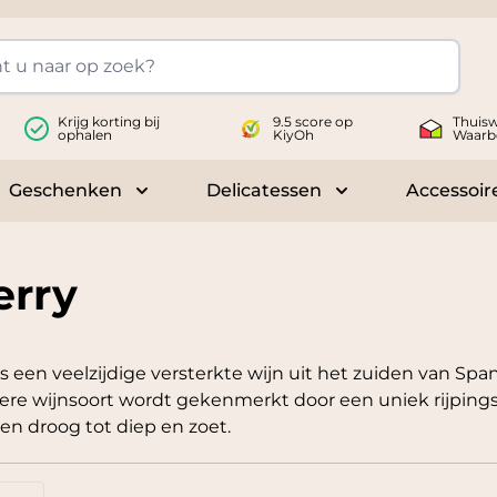
Krijg korting bij
9.5 score op
Thuisw
ophalen
KiyOh
Waarb
Geschenken
Delicatessen
Accessoir
 submenu for Wijnen
Toggle submenu for Geschenken
Toggle submenu fo
erry
is een veelzijdige versterkte wijn uit het zuiden van Span
ere wijnsoort wordt gekenmerkt door een uniek rijping
s en droog tot diep en zoet.