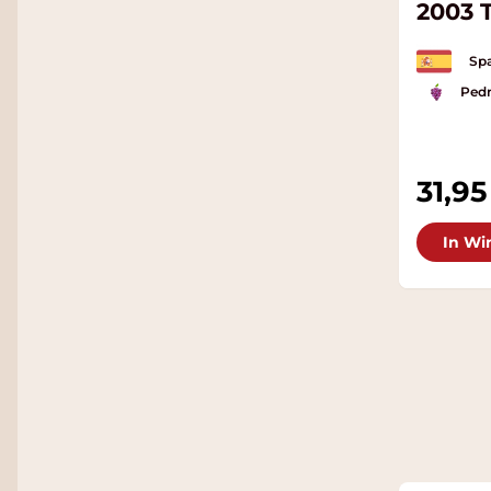
2003 
Spa
Ped
31,95
In Wi