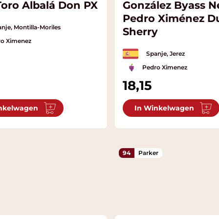
Toro Albalá Don PX
González Byass N
Pedro Ximénez D
nje, Montilla-Moriles
Sherry
ro Ximenez
Spanje, Jerez
Pedro Ximenez
18,15
nkelwagen
In Winkelwagen
94
Parker