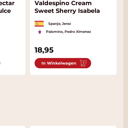
ectar
Valdespino Cream
ulce
Sweet Sherry Isabela
Spanje, Jerez
Palomino, Pedro Ximenez
18,95
In Winkelwagen