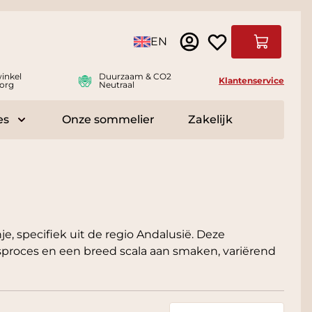
Taal
EN
Winkelwag
inkel
Duurzaam & CO2
Klantenservice
org
Neutraal
es
Onze sommelier
Zakelijk
r Delicatessen
Toggle submenu for Accessoires
je, specifiek uit de regio Andalusië. Deze
sproces en een breed scala aan smaken, variërend