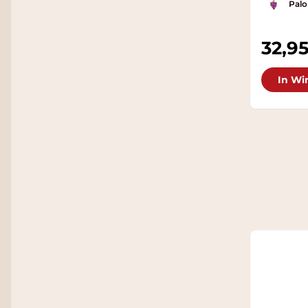
Pal
32,9
In Wi