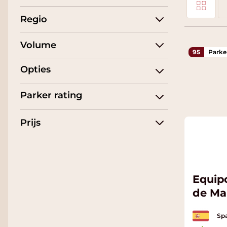
Tonen als
Regio
Li
Volume
95
Parke
Opties
Parker rating
Prijs
Equip
de Man
Spa