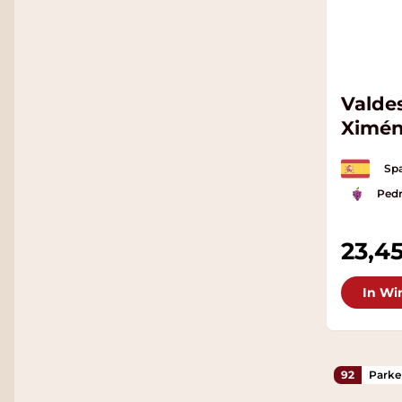
Valde
Ximén
Spa
Ped
23,4
In Wi
92
Parke