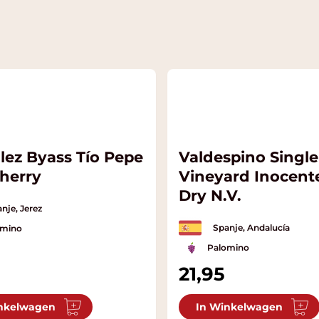
lez Byass Tío Pepe
Valdespino Single
Sherry
Vineyard Inocent
Dry N.V.
nje, Jerez
Spanje, Andalucía
omino
Palomino
21,95
nkelwagen
In Winkelwagen