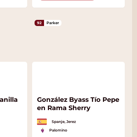
92
Parker
nilla
González Byass Tío Pepe
en Rama Sherry
Spanje, Jerez
Palomino