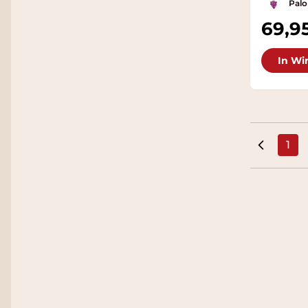
Pal
69,9
In Wi
1
U l