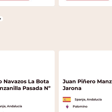
r
o Navazos La Bota
Juan Piñero Manza
nzanilla Pasada Nº
Jarona
Spanje, Andalucía
nje, Andalucía
Palomino