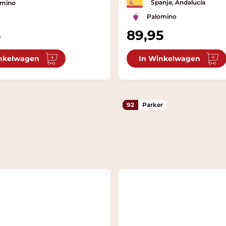
Spanje, Andalucía
omino
Palomino
5
89,95
nkelwagen
In Winkelwagen
92
Parker