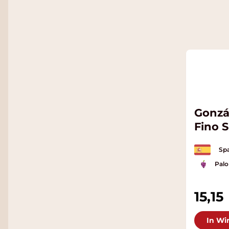
Gonzá
Fino 
Spa
Pal
15,15
In Wi