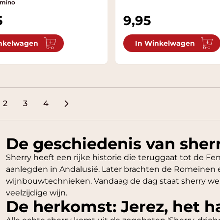
omino
5
9,95
nkelwagen
In Winkelwagen
2
3
4
ees momenteel pagina
Pagina
Pagina
Pagina
De geschiedenis van sher
Sherry heeft een rijke historie die teruggaat tot de Feni
aanlegden in Andalusië. Later brachten de Romeinen 
wijnbouwtechnieken. Vandaag de dag staat sherry wer
veelzijdige wijn.
De herkomst: Jerez, het h