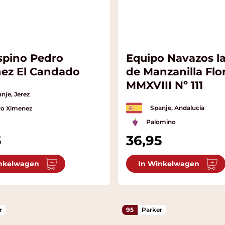
spino Pedro
Equipo Navazos l
ez El Candado
de Manzanilla Fl
MMXVIII Nº 111
nje, Jerez
Spanje, Andalucía
ro Ximenez
Palomino
5
36,95
nkelwagen
In Winkelwagen
r
95
Parker