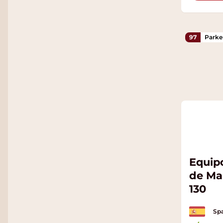
97
Parke
Equip
de Ma
130
Spa