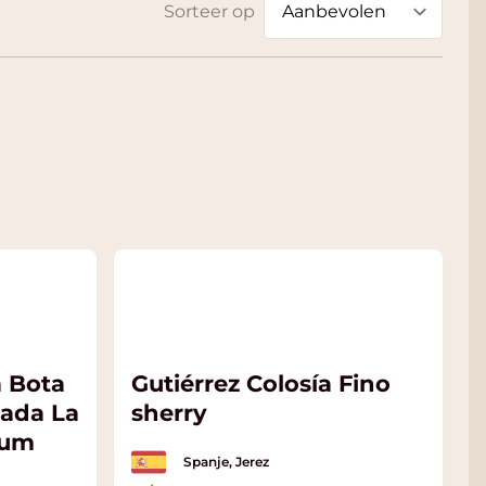
Sorteer op
a Bota
Gutiérrez Colosía Fino
sada La
sherry
num
Spanje, Jerez