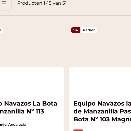
Producten
1
-
15
van
51
jst
r
94
Parker
o Navazos La Bota
Equipo Navazos l
zanilla Nº 113
de Manzanilla Pa
Bota Nº 103 Mag
nje, Andalucía