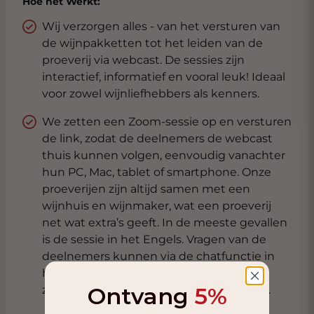
Hoe het Werkt:
Wij verzorgen alles - van het versturen van
de wijnpakketten tot het leiden van de
proeverij via webcast. De sessies zijn
interactief, informatief en vooral leuk! Ideaal
voor zowel wijnliefhebbers als kenners.
We zetten een Zoom-sessie op en versturen
de link, zodat de deelnemers de webcast
thuis kunnen volgen, eenvoudig vanachter
hun PC, Mac, tablet of smartphone. Onze
proeverijen zijn altijd samen met een
wijnhuis en wijnmaker, wat een proeverij
net wat extra’s geeft. In de meeste gevallen
is de sessie in het Engels. Vragen van de
deelnemers kunnen via de chatfunctie in
het Nederlands worden gesteld en wij
Ontvang
5%
zullen deze aan het wijnhuis voorleggen.