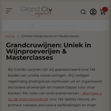
Ga naar de inhoud
Search
Winke
Duurzaam & CO2 Neutraal
(Online) Wijnproeverij en Masterclasses
Home
Grandcruwijnen: Uniek in
Wijnproeverijen &
Masterclasses
Bij Grandcruwijnen zijn wij gepassioneerd over het
bieden van unieke wijnervaringen. Wij nodigen
regelmatig prestigieuze wijnhuizen uit en organiseren
exclusieve proeverijen en masterclasses voor onze
klanten. Mis niets van onze evenementen -
abonneer u
nu op onze nieuwsbrief
voor het laatste nieuws, en-
primeur releases, exclusieve aanbiedingen en meer.