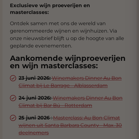
Exclusieve wijn proeverijen en
masterclasses:
Ontdek samen met ons de wereld van
gerenommeerde wijnen en wijnhuizen. Via
onze nieuwsbrief blijft u op de hoogte van alle
geplande evenementen.
Aankomende wijnproeverijen
en wijn masterclasses:
23 juni 2026:
Winemakers Dinner Au Bon
Climat bij Le Barrage - Alblasserdam
24 juni 2026:
Winemakers Dinner Au Bon
Climat bij Bar Bú - Rotterdam
25 juni 2026
:
Masterclass: Au Bon Climat
wijnen uit Santa Barbara County - Max. 30
deelnemers