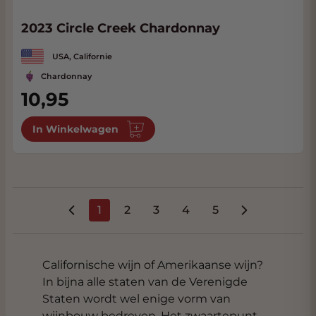
2023 Circle Creek Chardonnay
USA, Californie
Chardonnay
10,95
In Winkelwagen
1
2
3
4
5
U lees momenteel pagina
Pagina
Pagina
Pagina
Pagina
Californische wijn of Amerikaanse wijn?
In bijna alle staten van de Verenigde
Staten wordt wel enige vorm van
wijnbouw bedreven. Het zwaartepunt