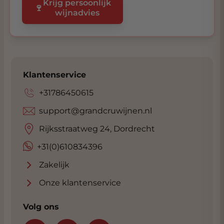
Krijg persoonlijk
🍷
wijnadvies
Klantenservice
+31786450615
support@grandcruwijnen.nl
Rijksstraatweg 24, Dordrecht
+31(0)610834396
Zakelijk
Onze klantenservice
Volg ons