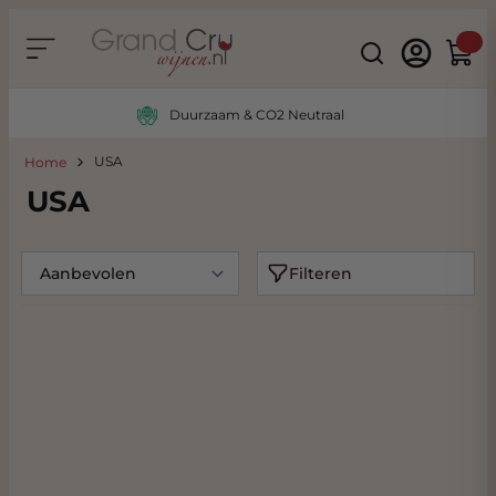
Ga naar de inhoud
Search
Winke
Duurzaam & CO2 Neutraal
USA
Home
USA
Filteren