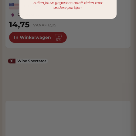
zullen jouw gegevens nooit delen met
USA, Californie
andere partijen.
Chardonnay
14,75
VANAF
12,95
In Winkelwagen
91
Wine Spectator