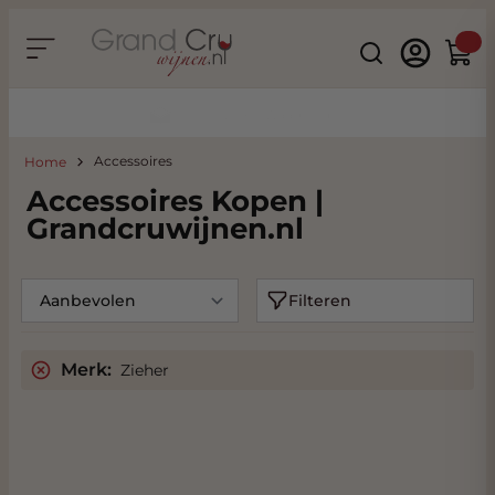
Ga naar de inhoud
Search
Winke
Duurzaam & CO2 Neutraal
Accessoires
Home
Accessoires Kopen |
Grandcruwijnen.nl
Filteren
Merk:
Zieher