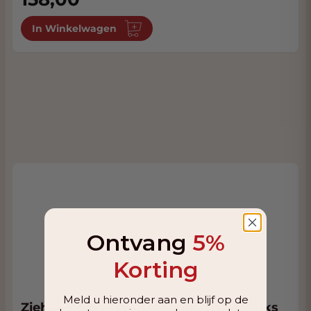
In Winkelwagen
Ontvang
5%
Korting
Meld u hieronder aan en blijf op de
Zieher Vision Fresh wijnglazen - 2 stuks