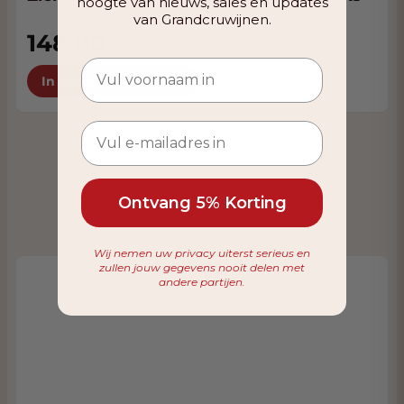
hoogte van nieuws, sales en updates
van Grandcruwijnen.
148,00
In Winkelwagen
Ontvang 5% Korting
Wij nemen uw privacy uiterst serieus en
zullen jouw gegevens nooit delen met
andere partijen.