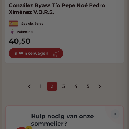
González Byass Tío Pepe Noé Pedro
Ximénez V.O.R.S.
Spanje, Jerez
Palomino
40,50
In Winkelwagen
1
2
3
4
5
Pagina
U lees momenteel pagina
Pagina
Pagina
Pagina
Hulp nodig van onze
sommelier?