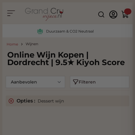
Ga naar de inhoud
Search
Winke
Duurzaam & CO2 Neutraal
Wijnen
Home
Online Wijn Kopen |
Dordrecht | 9.5★ Kiyoh Score
Filteren
Opties :
Dessert wijn