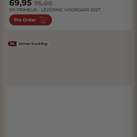
Special Price
69,95
75,00
EN PRIMEUR - LEVERING VOORJAAR 2027
Pre Order
96
James Suckling