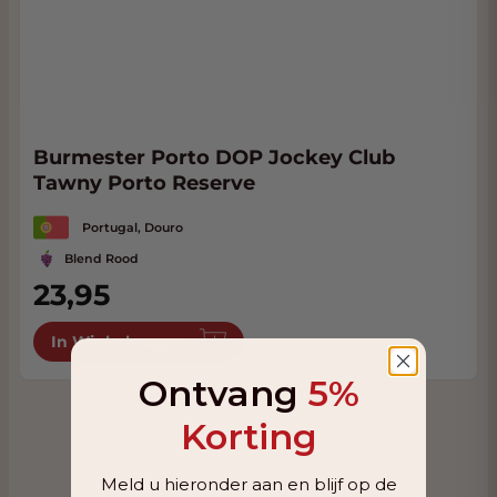
Burmester Porto DOP Jockey Club
Tawny Porto Reserve
Portugal, Douro
Blend Rood
23,95
In Winkelwagen
Ontvang
5%
Korting
Meld u hieronder aan en blijf op de