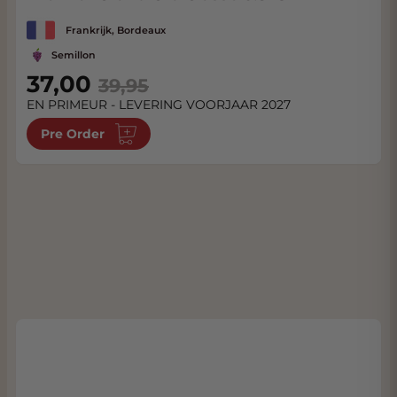
Frankrijk, Bordeaux
Semillon
Special Price
37,00
39,95
EN PRIMEUR - LEVERING VOORJAAR 2027
Pre Order