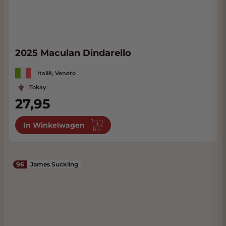
2025 Maculan Dindarello
Italië, Veneto
Tokay
27,95
In Winkelwagen
96
James Suckling