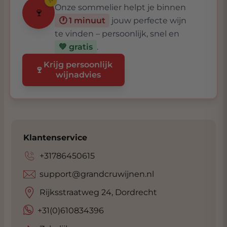
✨
Onze sommelier helpt je binnen
🍷
🕐 1 minuut
jouw perfecte wijn
te vinden – persoonlijk, snel en
💚 gratis
.
Krijg persoonlijk
🍷
wijnadvies
Klantenservice
+31786450615
support@grandcruwijnen.nl
Rijksstraatweg 24, Dordrecht
+31(0)610834396