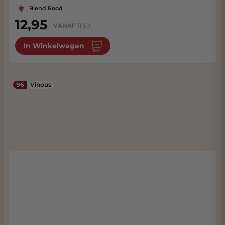
Blend Rood
12,95
VANAF
11,50
In Winkelwagen
96
Vinous