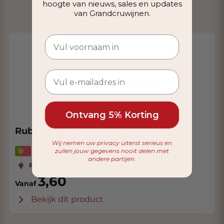
hoogte van nieuws, sales en updates
van Grandcruwijnen.
Ontvang 5% Korting
Ruby en Tawny Port Cadeau
Wij nemen uw privacy uiterst serieus en
zullen jouw gegevens nooit delen met
Portugal, Douro
andere partijen.
Blend Rood
3,60
Vanaf
Bekijk dit product