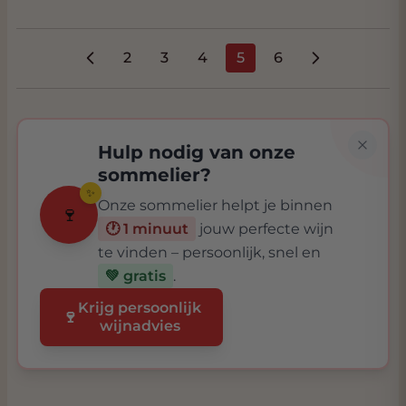
2
3
4
5
6
Pagina
Pagina
Pagina
U lees momenteel pag
Pagina
Hulp nodig van onze
sommelier?
✨
Onze sommelier helpt je binnen
🍷
🕐 1 minuut
jouw perfecte wijn
te vinden – persoonlijk, snel en
💚 gratis
.
Krijg persoonlijk
🍷
wijnadvies