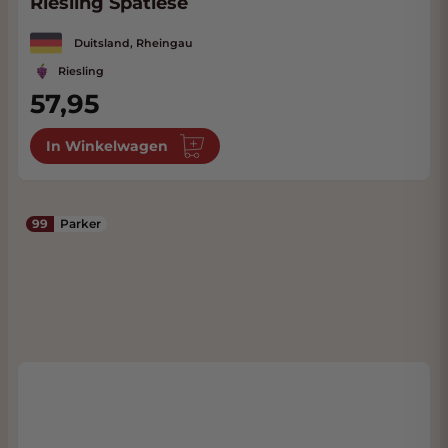
Riesling Spätlese
Duitsland, Rheingau
Riesling
57,95
In Winkelwagen
99
Parker