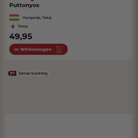
Puttonyos
Hongarije, Tokaj
Tokay
49,95
In Winkelwagen
97
James Suckling