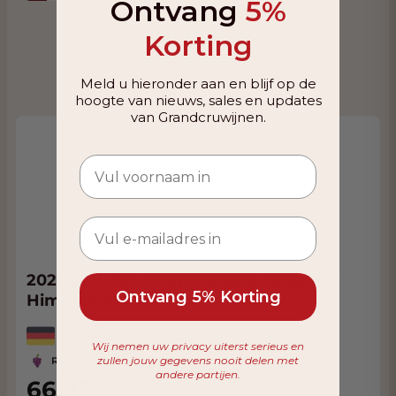
Ontvang
5%
Korting
Meld u hieronder aan en blijf op de
hoogte van nieuws, sales en updates
van Grandcruwijnen.
2024 Joh. Jos Prüm Riesling Graacher
Ontvang 5% Korting
Himmelreich Auslese
Duitsland, Moezel
Wij nemen uw privacy uiterst serieus en
zullen jouw gegevens nooit delen met
Riesling
andere partijen.
66,95