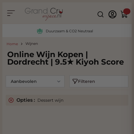
Ga naar de inhoud
Search
Winke
Duurzaam & CO2 Neutraal
Wijnen
Home
Online Wijn Kopen |
Dordrecht | 9.5★ Kiyoh Score
Filteren
Opties :
Dessert wijn