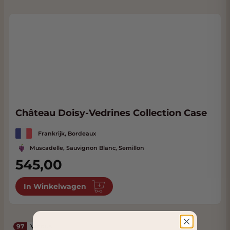
Château Doisy-Vedrines Collection Case
Frankrijk, Bordeaux
Muscadelle, Sauvignon Blanc, Semillon
545,00
In Winkelwagen
97
Vinous