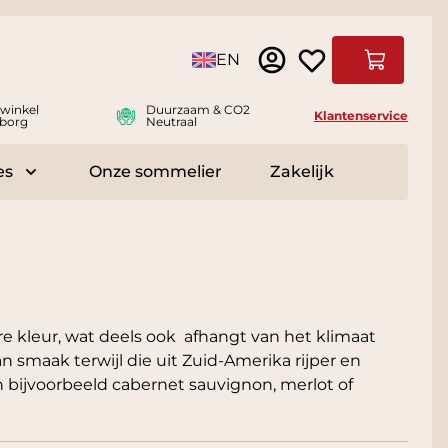
Taal
EN
Winkelwag
swinkel
Duurzaam & CO2
Klantenservice
borg
Neutraal
es
Onze sommelier
Zakelijk
r Delicatessen
Toggle submenu for Accessoires
e kleur, wat deels ook afhangt van het klimaat
an smaak terwijl die uit Zuid-Amerika rijper en
in bijvoorbeeld cabernet sauvignon, merlot of