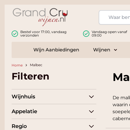
Ga naar de inhoud
Bestel voor 17:00, vandaag
Vandaag open vanaf
verzonden
09:00
Wijn Aanbiedingen
Wijnen
Toggle
Malbec
Home
Ma
Filteren
Wijnhuis
De malb
waarin 
Appelatie
soepele
caberne
Regio