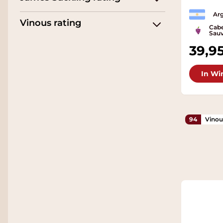
Arg
Vinous rating
Cabe
Sauv
39,9
In Wi
94
Vinou