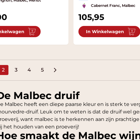
ignon, Malbec, Merlot
Cabernet Franc, Malbec
00
105,95
nkelwagen
In Winkelwagen
2
3
4
5
ina
U lees momenteel pagina
Pagina
Pagina
Pagina
De Malbec druif
e Malbec heeft een diepe paarse kleur en is sterk te ver
ourvedre-druif. Leuk om te weten is dat de druif wel ge
roeverij, want malbec is te herkennen aan zijn prachtig
ij het houden van een proeverij!
Hoe smaakt de Malbec wij