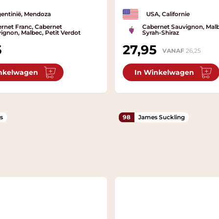
entinië, Mendoza
USA, Californie
rnet Franc, Cabernet
Cabernet Sauvignon, Malb
ignon, Malbec, Petit Verdot
Syrah-Shiraz
5
27,95
VANAF
26,25
nkelwagen
In Winkelwagen
s
98
James Suckling