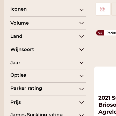
Foto-tabel
Iconen
Tonen als
Li
Volume
95
Parke
Land
Wijnsoort
Jaar
Opties
Parker rating
2021 
Prijs
Brios
Agrel
James Suckling rating