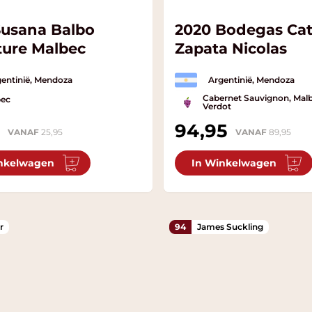
Susana Balbo
2020 Bodegas Ca
ture Malbec
Zapata Nicolas
entinië, Mendoza
Argentinië, Mendoza
Cabernet Sauvignon, Malb
bec
Verdot
94,95
VANAF
25,95
VANAF
89,95
nkelwagen
In Winkelwagen
r
94
James Suckling