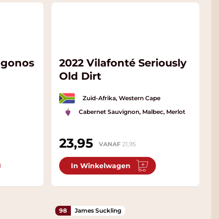
ligonos
2022 Vilafonté Seriously
Old Dirt
Zuid-Afrika, Western Cape
Cabernet Sauvignon, Malbec, Merlot
23,95
VANAF
21,95
In Winkelwagen
98
James Suckling