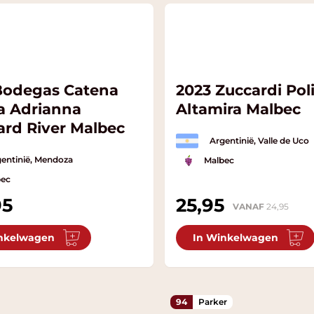
Bodegas Catena
2023 Zuccardi Po
a Adrianna
Altamira Malbec
ard River Malbec
Argentinië, Valle de Uco
entinië, Mendoza
Malbec
bec
95
25,95
VANAF
24,95
nkelwagen
In Winkelwagen
94
Parker