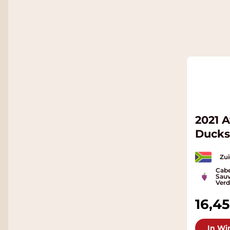
2021 
Ducks
Zui
Cabe
Sauv
Verd
16,45
In Wi