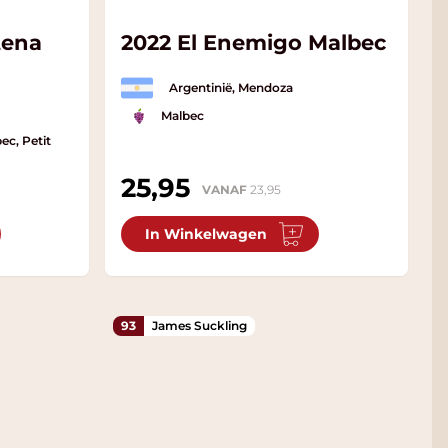
tena
2022 El Enemigo Malbec
Argentinië, Mendoza
Malbec
ec, Petit
25,95
VANAF
23,95
In Winkelwagen
93
James Suckling