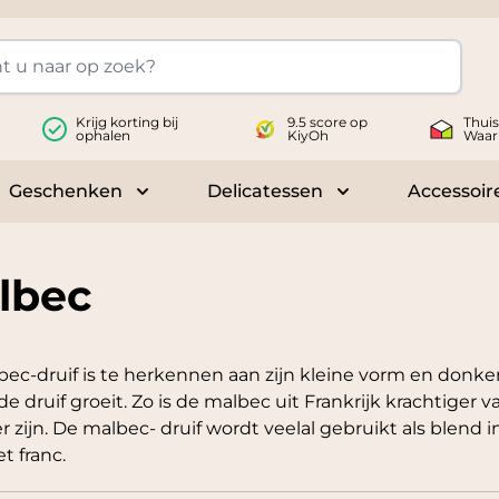
Krijg korting bij
9.5 score op
Thui
ophalen
KiyOh
Waar
Geschenken
Delicatessen
Accessoir
 submenu for Wijnen
Toggle submenu for Geschenken
Toggle submenu fo
lbec
ec-druif is te herkennen aan zijn kleine vorm en donker
de druif groeit. Zo is de malbec uit Frankrijk krachtiger v
r zijn. De malbec- druif wordt veelal gebruikt als blend 
t franc.