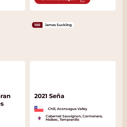
100
James Suckling
Gran
2021 Seña
s
Chili, Aconcagua Valley
Cabernet Sauvignon, Carmenere,
Malbec, Tempranillo