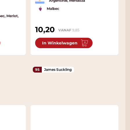
Argentinië, Mendoza
Malbec
ec, Merlot,
10,20
VANAF
9,85
In Winkelwagen
95
James Suckling