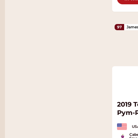
97
James
2019 T
Pym-
USA
Cabe