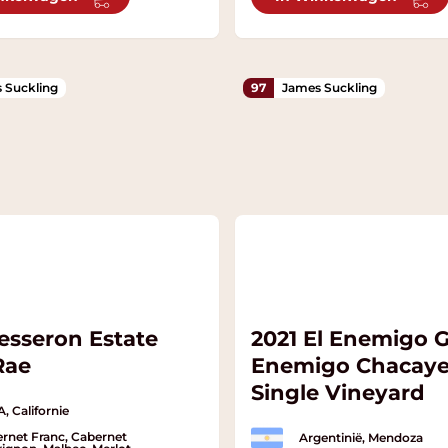
 Suckling
97
James Suckling
esseron Estate
2021 El Enemigo 
Rae
Enemigo Chacaye
Single Vineyard
, Californie
rnet Franc, Cabernet
Argentinië, Mendoza