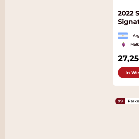
2022 
Signa
Arg
Mal
27,25
In Wi
99
Parke