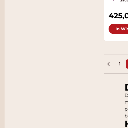
Sauv
425,
In Wi
1
Pag
D
m
p
b