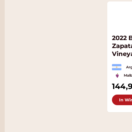
2022 
Zapat
Viney
Arg
Mal
144,
In Wi