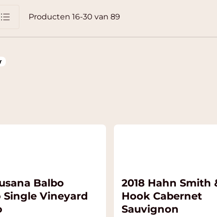
Producten
16
-
30
van
89
jst
r
Susana Balbo
2018 Hahn Smith 
o Single Vineyard
Hook Cabernet
o
Sauvignon