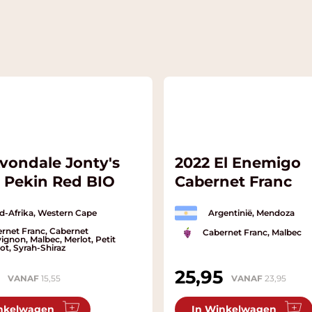
Avondale Jonty's
2022 El Enemigo
 Pekin Red BIO
Cabernet Franc
d-Afrika, Western Cape
Argentinië, Mendoza
rnet Franc, Cabernet
Cabernet Franc, Malbec
ignon, Malbec, Merlot, Petit
ot, Syrah-Shiraz
25,95
VANAF
15,55
VANAF
23,95
nkelwagen
In Winkelwagen