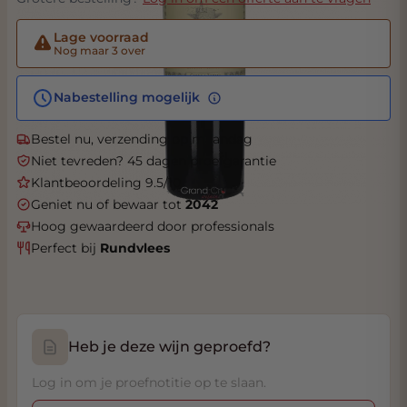
Lage voorraad
Nog maar 3 over
Nabestelling mogelijk
Bestel nu, verzending op maandag
Niet tevreden? 45 dagen proefgarantie
Klantbeoordeling 9.5/10
Geniet nu of bewaar tot
2042
Hoog gewaardeerd door professionals
Perfect bij
Rundvlees
Heb je deze wijn geproefd?
Log in om je proefnotitie op te slaan.