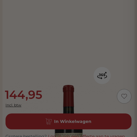
144,95
Incl. btw
In Winkelwagen
Grotere bestelling?
Log in om een offerte aan te vragen