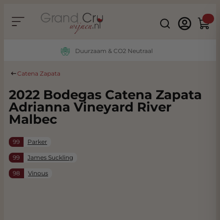
Ga naar de inhoud
Search
Winke
Duurzaam & CO2 Neutraal
Catena Zapata
2022 Bodegas Catena Zapata
Adrianna Vineyard River
Malbec
99
Parker
99
James Suckling
98
Vinous