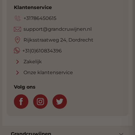
the Argentina winery of reference, the
Klantenservice
standard of excellence’.
+31786450615
support@grandcruwijnen.nl
Rijksstraatweg 24, Dordrecht
+31(0)610834396
Zakelijk
Onze klantenservice
Volg ons
Grandcruwijnen