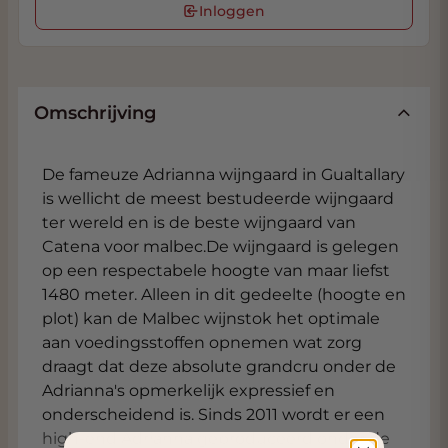
Inloggen
Omschrijving
De fameuze Adrianna wijngaard in Gualtallary
is wellicht de meest bestudeerde wijngaard
ter wereld en is de beste wijngaard van
Catena voor malbec.De wijngaard is gelegen
op een respectabele hoogte van maar liefst
1480 meter. Alleen in dit gedeelte (hoogte en
plot) kan de Malbec wijnstok het optimale
aan voedingsstoffen opnemen wat zorg
draagt dat deze absolute grandcru onder de
Adrianna's opmerkelijk expressief en
onderscheidend is. Sinds 2011 wordt er een
high-end Adrianna geproduceerd onder de