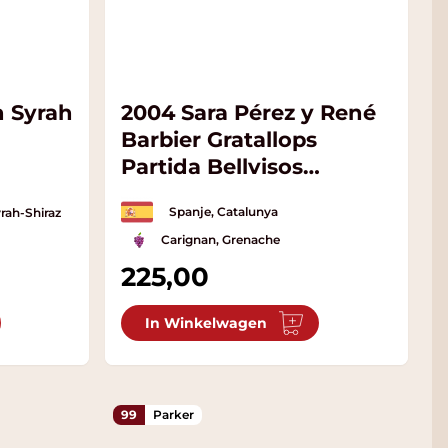
n Syrah
2004 Sara Pérez y René
Barbier Gratallops
Partida Bellvisos
Magnum
Spanje, Catalunya
yrah-Shiraz
Carignan, Grenache
225,00
In Winkelwagen
99
Parker