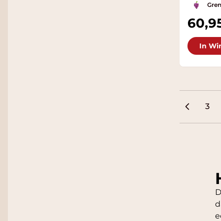
Gren
60,9
In Wi
3
Pag
D
d
e