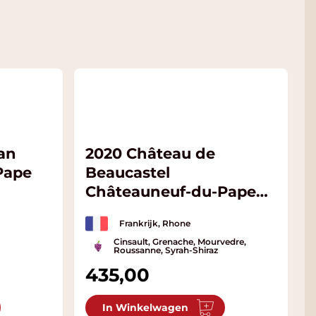
ean
2020 Château de
Pape
Beaucastel
Châteauneuf-du-Pape
Hommage Jacques
Frankrijk, Rhone
Perrin BIO
Cinsault, Grenache, Mourvedre,
Roussanne, Syrah-Shiraz
435,00
In Winkelwagen