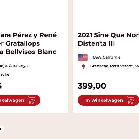
Sara Pérez y René
2021 Sine Qua No
r Gratallops
Distenta III
a Bellvisos Blanc
USA, Californie
nje, Catalunya
Grenache, Petit Verdot, S
nache
5
399,00
nkelwagen
In Winkelwagen
r