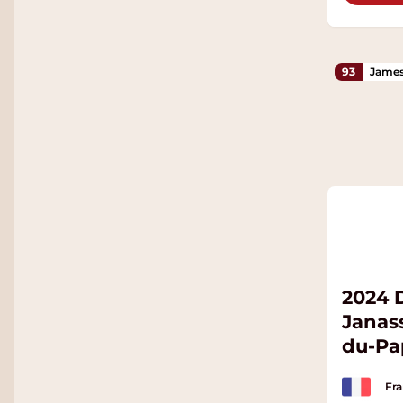
93
James
2024 
Janas
du-Pa
Fra