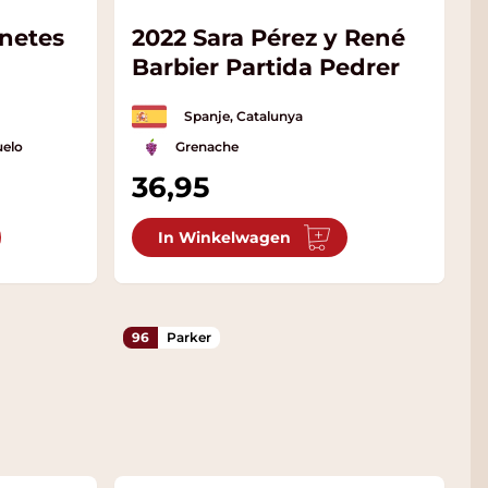
anetes
2022 Sara Pérez y René
Barbier Partida Pedrer
Spanje, Catalunya
uelo
Grenache
36,95
In Winkelwagen
96
Parker