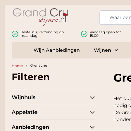
Ga naar de inhoud
Bestel nu, verzending op
Vandaag open tot
maandag
15:00
Wijn Aanbiedingen
Wijnen
Toggle
Grenache
Home
Gr
Filteren
Wijnhuis
Het oud
nodig o
Appelatie
De Gren
honderd
Aanbiedingen