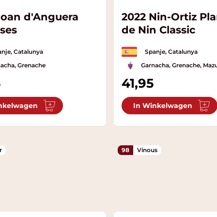
Joan d'Anguera
2022 Nin-Ortiz Pl
oses
de Nin Classic
nje, Catalunya
Spanje, Catalunya
acha, Grenache
Garnacha, Grenache, Maz
5
41,95
nkelwagen
In Winkelwagen
r
98
Vinous