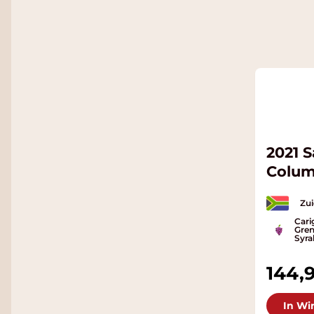
2021 S
Colum
Zui
Cari
Gren
Syra
144,
In Wi