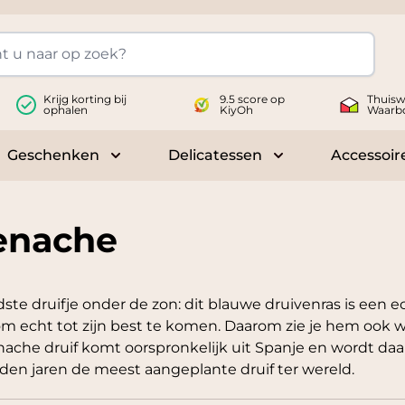
Krijg korting bij
9.5 score op
Thuisw
ophalen
KiyOh
Waarb
Geschenken
Delicatessen
Accessoir
 submenu for Wijnen
Toggle submenu for Geschenken
Toggle submenu fo
enache
ste druifje onder de zon: dit blauwe druivenras is een 
m echt tot zijn best te komen. Daarom zie je hem ook waa
ache druif komt oorspronkelijk uit Spanje en wordt daa
en jaren de meest aangeplante druif ter wereld.