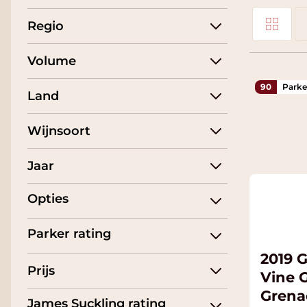
Foto-tabel
Regio
Tonen als
Li
Volume
90
Parke
Land
Wijnsoort
Jaar
Opties
Parker rating
2019 G
Prijs
Vine 
Grena
James Suckling rating