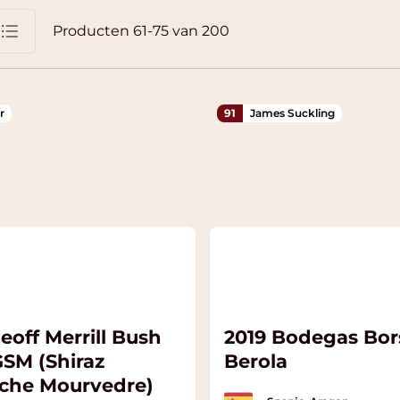
Producten
61
-
75
van
200
jst
r
91
James Suckling
eoff Merrill Bush
2019 Bodegas Bor
GSM (Shiraz
Berola
che Mourvedre)