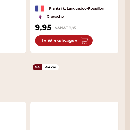
Frankrijk, Languedoc-Rousillon
Grenache
9,95
VANAF
8,95
In Winkelwagen
94
Parker