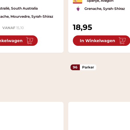
Spanje, Aragon
tralië, South Australia
Grenache, Syrah-Shiraz
ache, Mourvedre, Syrah-Shiraz
18,95
VANAF
15,10
nkelwagen
In Winkelwagen
96
Parker