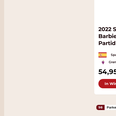
2022 
Barbie
Partid
Spa
Gre
54,9
In Wi
98
Parke