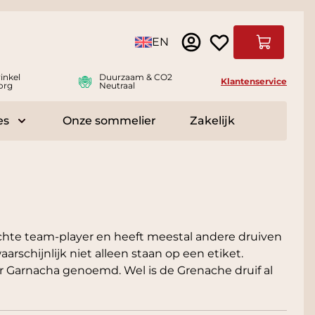
Taal
EN
Winkelwag
inkel
Duurzaam & CO2
Klantenservice
org
Neutraal
es
Onze sommelier
Zakelijk
r Delicatessen
Toggle submenu for Accessoires
echte team-player en heeft meestal andere druiven
rschijnlijk niet alleen staan op een etiket.
r Garnacha genoemd. Wel is de Grenache druif al