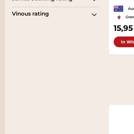
Aus
Vinous rating
Gren
15,95
In Wi