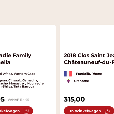
adie Family
2018 Clos Saint J
ella
Châteauneuf-du-
d-Afrika, Western Cape
Frankrijk, Rhone
gnan, Cinsault, Garnacha,
Grenache
ache, Monastrell, Mourvedre,
h-Shiraz, Tinta Barroca
95
315,00
VANAF
134,95
nkelwagen
In Winkelwagen