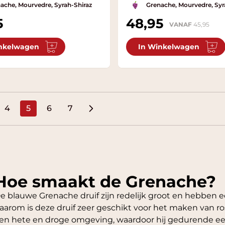
ache, Mourvedre, Syrah-Shiraz
Grenache, Mourvedre, Syr
5
48,95
VANAF
45,95
nkelwagen
In Winkelwagen
4
5
6
7
ina
Pagina
U lees momenteel pagina
Pagina
Pagina
Hoe smaakt de Grenache?
e blauwe Grenache druif zijn redelijk groot en hebben ee
aarom is deze druif zeer geschikt voor het maken van ros
en hete en droge omgeving, waardoor hij gedurende een