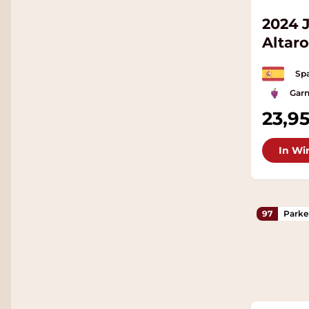
2024 
Altar
Spa
Garn
23,9
In Wi
97
Parke