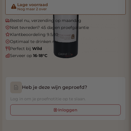
Lage voorraad
Nog maar 2 over
Bestel nu, verzending op maandag
Niet tevreden? 45 dagen proefgarantie
Klantbeoordeling 9.5/10
Optimaal te drinken nu
Perfect bij
Wild
Serveer op
16-18°C
Heb je deze wijn geproefd?
Log in om je proefnotitie op te slaan.
Inloggen