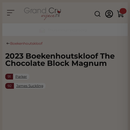
Ga naar de inhoud
Search
Winke
Duurzaam & CO2 Neutraal
Boekenhoutskloof
2023 Boekenhoutskloof The
Chocolate Block Magnum
91
Parker
92
James Suckling