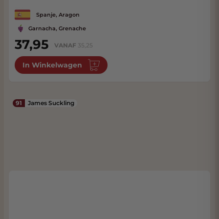
Spanje, Aragon
Garnacha, Grenache
37,95
VANAF
35,25
In Winkelwagen
91
James Suckling