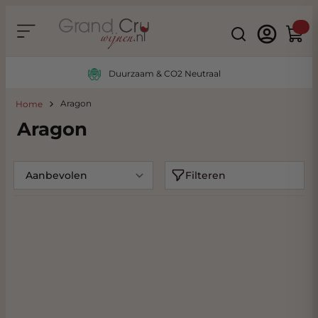
Ga naar de inhoud
Search
Winke
Duurzaam & CO2 Neutraal
Aragon
Home
Aragon
Filteren