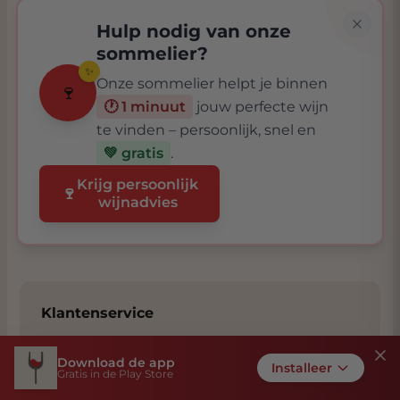
Hulp nodig van onze
sommelier?
✨
Onze sommelier helpt je binnen
🍷
🕐 1 minuut
jouw perfecte wijn
te vinden – persoonlijk, snel en
💚 gratis
.
Krijg persoonlijk
🍷
wijnadvies
Klantenservice
+31786450615
Download de app
Installeer
Gratis in de Play Store
support@grandcruwijnen.nl