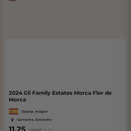
2024 Gil Family Estates Morca Flor de
Morca
Spanje, Aragon
Garnacha, Grenache
11,25
VANAF
10,45