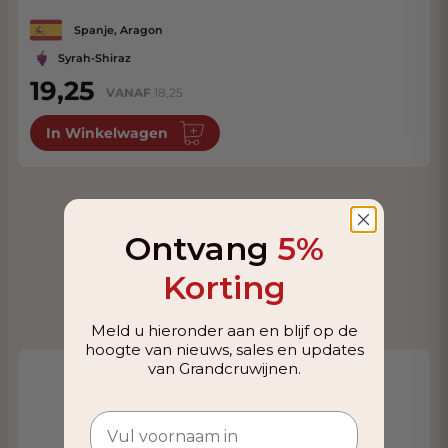
Spanje, Aragon
Syrah-Shiraz
19,25
VANAF
18,25
In Winkelwagen
Ontvang
5%
Korting
Meld u hieronder aan en blijf op de
hoogte van nieuws, sales en updates
van Grandcruwijnen.