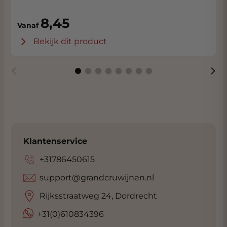
WEETJE:
De wijn wordt geschonken in de
Business Class en Business Lounge van de
8,45
Vanaf
KLM
Bekijk dit product
Klantenservice
+31786450615
support@grandcruwijnen.nl
Rijksstraatweg 24, Dordrecht
+31(0)610834396