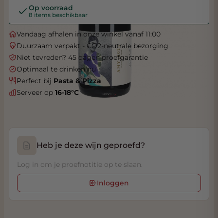
Op voorraad
8 items beschikbaar
Vandaag afhalen in onze winkel vanaf 11:00
Duurzaam verpakt - CO2-neutrale bezorging
Niet tevreden? 45 dagen proefgarantie
Optimaal te drinken nu
Perfect bij
Pasta & Pizza
Serveer op
16-18°C
Heb je deze wijn geproefd?
Log in om je proefnotitie op te slaan.
Inloggen