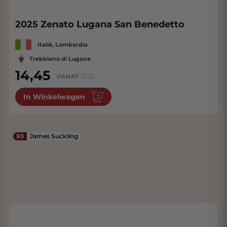
2025 Zenato Lugana San Benedetto
Italië, Lombardia
Trebbiano di Lugana
14,45
VANAF
13,25
In Winkelwagen
93
James Suckling