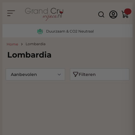
Ga naar de inhoud
Search
Winke
Duurzaam & CO2 Neutraal
Lombardia
Home
Lombardia
Filteren