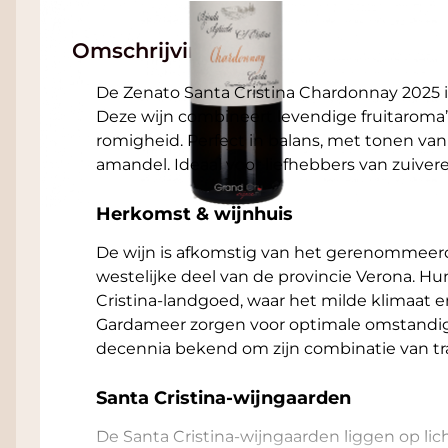
Omschrijving
De Zenato Santa Cristina Chardonnay 2025 is 
Deze wijn combineert levendige fruitaroma’
romigheid. Perfect in balans, met tonen van 
amandel. Ideaal voor liefhebbers van zuive
Herkomst & wijnhuis
De wijn is afkomstig van het gerenommeerde
westelijke deel van de provincie Verona. H
Cristina-landgoed, waar het milde klimaat 
Gardameer zorgen voor optimale omstandig
decennia bekend om zijn combinatie van tr
Santa Cristina-wijngaarden
De Santa Cristina-wijngaarden liggen op li