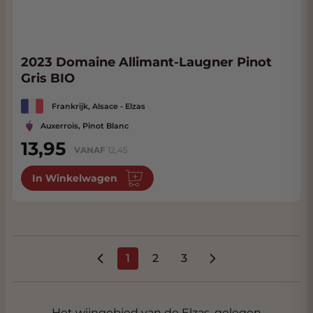
2023 Domaine Allimant-Laugner Pinot
Gris BIO
Frankrijk, Alsace - Elzas
Auxerrois, Pinot Blanc
13,95
VANAF
12,45
In Winkelwagen
1
2
3
U lees momenteel pagina
Pagina
Pagina
Het wijngebied van de Elzas, gelegen