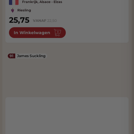
Frankrijk, Alsace - Elzas
Riesling
25,75
VANAF
22,50
In Winkelwagen
91
James Suckling