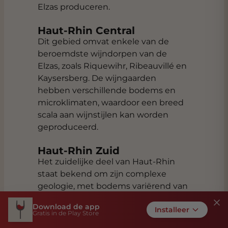
Elzas produceren.
Haut-Rhin Central
Dit gebied omvat enkele van de
beroemdste wijndorpen van de
Elzas, zoals Riquewihr, Ribeauvillé en
Kaysersberg. De wijngaarden
hebben verschillende bodems en
microklimaten, waardoor een breed
scala aan wijnstijlen kan worden
geproduceerd.
Haut-Rhin Zuid
Het zuidelijke deel van Haut-Rhin
staat bekend om zijn complexe
geologie, met bodems variërend van
graniet en kalksteen tot vulkanisch
Download de app
Installeer
gesteente. Wijnen uit deze subregio
Gratis in de Play Store
vertonen vaak diepgang en