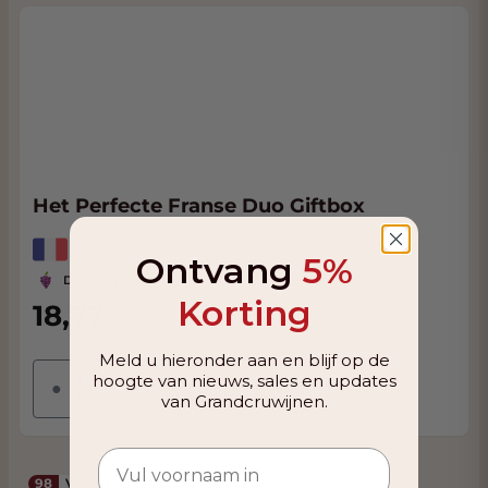
Het Perfecte Franse Duo Giftbox
Frankrijk
Ontvang
5%
Diversen druiven
Korting
18,77
20,85
Meld u hieronder aan en blijf op de
hoogte van nieuws, sales en updates
Niet op voorraad
●
Momenteel niet beschikbaar
van Grandcruwijnen.
98
Vinous