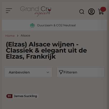
Ga naar de inhoud
Search
Winke
Duurzaam & CO2 Neutraal
Alsace
Home
(Elzas) Alsace wijnen -
Classiek & elegant uit de
Elzas, Frankrijk
Filteren
91
James Suckling