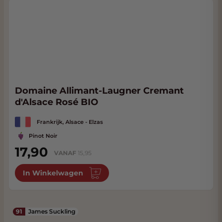
Domaine Allimant-Laugner Cremant
d'Alsace Rosé BIO
Frankrijk, Alsace - Elzas
Pinot Noir
17,90
VANAF
15,95
In Winkelwagen
91
James Suckling