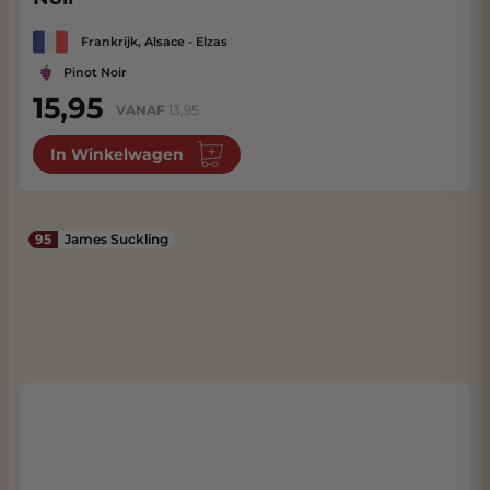
Frankrijk, Alsace - Elzas
Pinot Noir
15,95
VANAF
13,95
In Winkelwagen
95
James Suckling