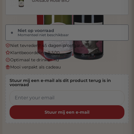
d'Alsace Rosé BIO
Niet op voorraad
●
Momenteel niet beschikbaar
Niet tevreden? 45 dagen proefgarantie
Klantbeoordeling 9.5/10
Optimaal te drinken nu
Mooi verpakt als cadeau
Stuur mij een e-mail als dit product terug is in
voorraad
Stuur mij een e-mail