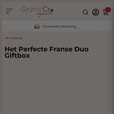
Ga naar de inhoud
Search
Winke
Thuiswinkel Waarborg
Frankrijk
Het Perfecte Franse Duo
Giftbox