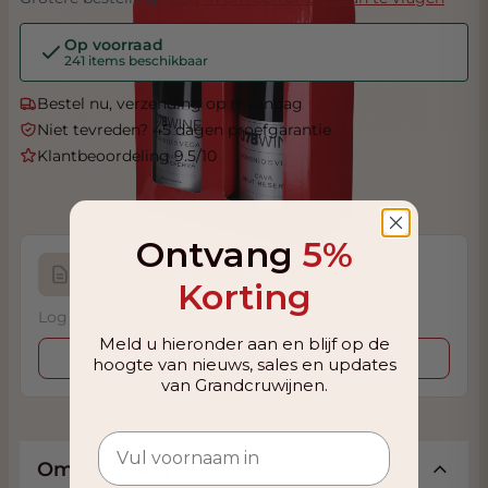
Op voorraad
241 items beschikbaar
Bestel nu, verzending op maandag
Niet tevreden? 45 dagen proefgarantie
Klantbeoordeling 9.5/10
Ontvang
5%
Heb je deze wijn geproefd?
Korting
Log in om je proefnotitie op te slaan.
Meld u hieronder aan en blijf op de
Inloggen
hoogte van nieuws, sales en updates
van Grandcruwijnen.
Omschrijving