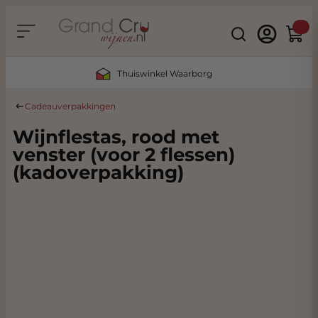
Ga naar de inhoud
Search
Winke
Thuiswinkel Waarborg
Cadeauverpakkingen
Wijnflestas, rood met
venster (voor 2 flessen)
(kadoverpakking)