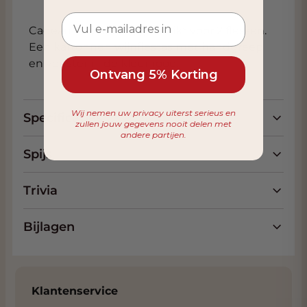
Cadeau verpakking geschikt voor 2 flessen.
Een kartonnen wijnflestas met handgreep
en venster in de kleur rood.
Ontvang 5% Korting
Wij nemen uw privacy uiterst serieus en
Specificaties
zullen jouw gegevens nooit delen met
andere partijen.
Spijs
Trivia
Bijlagen
Klantenservice