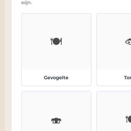
wijn.
zoon Hubert nam het in 1984 over, gaf 
zijn vrouw Françoise, en sinds 2013 met 
Domaine Allimant-Laugner als een pracht
🍽️
Druiven variëteiten en dom
De 7 variëteiten uit de Elzas (Alsace) wo
aan wijnstokken, wat neerkomt op 40 afz
oriëntaties, leeftijden en terroirs. Deze 
Gevogelte
To
rassen op de juiste gronden goed tot uit
dorp, tussen Orschwiller en Saint-Hippolyt
kalksteenbodems bijzonder geschikt voo
tot aan Châtenois zijn er granieten bo
aromatische Riesling en Gewurztraminer
🍣
