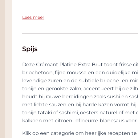
Over het wijnhuis Domaine 
Lees meer
- 10 generaties wijnmakers sinds de 17e ee
- Het huidige domein is gevestigd in een
Allimant na zijn dienst onder Napoleon.
Spijs
- 40 verschillende percelen verdeeld ove
Deze Crémant Platine Extra Brut toont frisse c
- Crémant d'Alsace maakt 50% van de pro
briochetoon, fijne mousse en een duidelijke mine
1 van de favoriete wijnen van het Grandc
levendige zuren en de subtiele brioche- en min
tonijn en gerookte zalm, accentueert hij de zi
- De Grand Cru-wijngaard Praelatenberg
houdt hij rauwe bereidingen zoals sushi en sash
met lichte sauzen en bij harde kazen vormt hi
tonijn tataki of sashimi, oesters naturel of met 
Zoals de meeste families leefden de All
kalkoen met citroen- of beurre-blancsaus voor
meerde gewassen maar kozen ervoor om 
Charles Allimant, die zijn wijn begon te b
Klik op een categorie om heerlijke recepten 
ontwikkelde met zijn dochter Mariette 