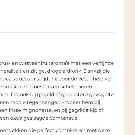
Allimant-Laugner
uw (wijn zit hier echt in het bloed!)
 boerderij uit 1664, gekocht door kapitein
r 12 hectare
itrus- en witsteenfruitaroma’s met een verfijnde
ductie en scoort internationaal hoog (en
raliteit en ziltige, droge afdronk. Dankzij die
ruwijnen personeel)
eraalstructuur snijdt hij door de vettigheid van
lte smaken van oesters en schelpdieren en
 wordt al sinds de 9e eeuw bebouwd.
imi fris; ook bij gegrild of geroosterd gevogelte
j een mooie tegenhanger. Probeer hem bij
een frisse mignonette, en bij gegrilde kip of
imants nog steeds van het verbouwen van
 een extra geslaagde combinatie.
zich meer op wijn te concentreren met
ottelen in 1949 en hun distributie
te ontdekken die perfect combineren met deze
en haar man René Laugner. Hun oudste