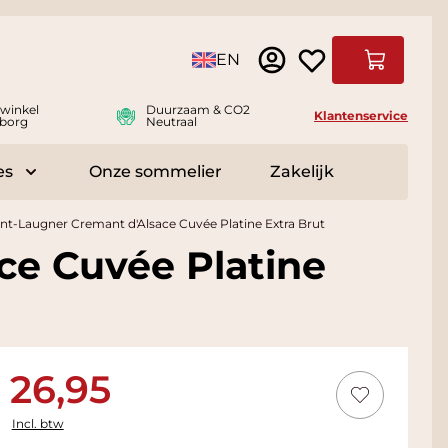
Taal
EN
Winkelwag
swinkel
Duurzaam & CO2
Klantenservice
borg
Neutraal
es
Onze sommelier
Zakelijk
r Delicatessen
Toggle submenu for Accessoires
t-Laugner Cremant d'Alsace Cuvée Platine Extra Brut
ce Cuvée Platine
26,95
Incl. btw