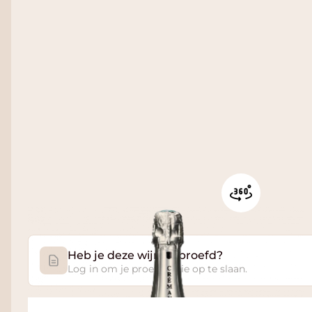
Heb je deze wijn geproefd?
Log in om je proefnotitie op te slaan.