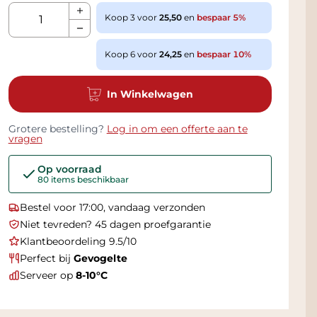
Aantal
Koop 3 voor
25,50
en
bespaar
5
%
Koop 6 voor
24,25
en
bespaar
10
%
In Winkelwagen
Grotere bestelling?
Log in om een offerte aan te
vragen
Op voorraad
80 items beschikbaar
Vandaag afhalen in onze winkel vanaf 09:00
Niet tevreden? 45 dagen proefgarantie
Klantbeoordeling 9.5/10
Perfect bij
Gevogelte
Serveer op
8-10°C