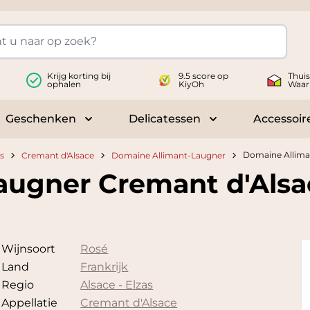
Krijg korting bij
9.5 score op
Thui
ophalen
KiyOh
Waar
Geschenken
Delicatessen
Accessoir
 submenu for Wijnen
Toggle submenu for Geschenken
Toggle submenu fo
Domaine Alliman
as
Cremant d'Alsace
Domaine Allimant-Laugner
augner Cremant d'Alsa
Wijnsoort
Rosé
Land
Frankrijk
Regio
Alsace - Elzas
Appellatie
Cremant d'Alsace