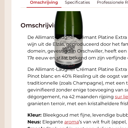
Omschrijving
Specificaties
Professionele 
Omschrijving
De Allimant-Laugner Crémant Platine Extr
wijn uit de Elzas, geproduceerd door het fa
domein, gevestigd in Orschwiller, heeft een
17e eeuw en staat bekend om zijn verfijnde 
De Allimant-Laugner Crémant Platine Extra
Pinot blanc en 40% Riesling uit de oogst 
traditionnelle (zoals Champagne), met een 
gevinifieerd zonder enige toevoeging van s
dégorgement, na 42 maanden rijping
sur li
granieten terroir, met een kristalheldere fris
Kleur:
Bleekgoud met fijne, levendige bubb
Neus:
Elegante
aroma
’s van wit fruit (appel