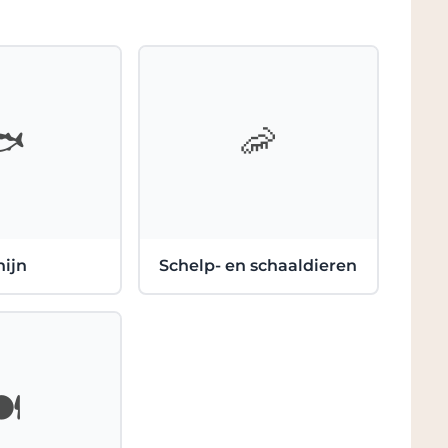
het domein de echte faam tesamen met
hun zoon Nicolas. De familie beheert
ig erfgoed van meer dan 10 generaties.
🐟
🦐
ein van Allimant-Laugner
rden geteeld op een totaal van 12 hectare
onderlijke percelen met verschillende
percelenverdeling is essentieel om de
nijn
Schelp- en schaaldieren
ing te laten komen. Ten zuiden van het
e, zijn de zware klei- en
r de Pinots. Ten noorden van het dorp
dems die het mogelijk maken om meer
 te produceren.
️