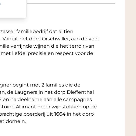
n
ine Allimant-Laugner op natuurlijke wijze
ilieu. Alle taken worden (platen snoeien,
t nauw contact met de wijnstokken beter
e kracht van de wijnstokken goed te
sser familiebedrijf dat al tien
, werkt men voornamelijk met afwisselend
. Vanuit het dorp Orschwiller, aan de voet
der moeten moderniteit en traditie goed in
ie verfijnde wijnen die het terroir van
jnen te produceren, maar met een minimale
 met liefde, precisie en respect voor de
rkt met een gloednieuwe pneumatische
urregeling en fermentatie vindt alleen
dt gelegd in de unieke wijngaarden welke al
amilie. Met respect en moderniteit worden
ner begint met 2 families die de
 wijnen gemaakt.
, de Laugners in het dorp Dieffenthal
t u ook nog wat foto's en een video van dit
816 en na deelname aan alle campagnes
de officiële factsheet van deze wijn
ntoine Allimant meer wijnstokken op de
achtige boerderij uit 1664 in het dorp
het domein.