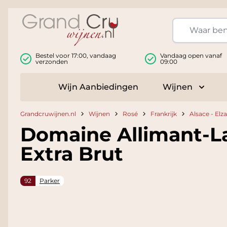
Ga naar de inhoud
Bestel voor 17:00, vandaag
Vandaag open vanaf
verzonden
09:00
Wijn Aanbiedingen
Wijnen
Toggle
Grandcruwijnen.nl
Wijnen
Rosé
Frankrijk
Alsace - Elz
Domaine Allimant-L
Extra Brut
92
Parker