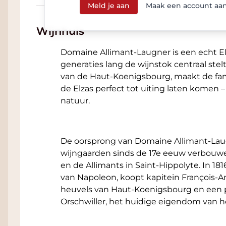
Meld je aan
Maak een account aa
verantwoordelijk en dus wordt er door Doma
gewerkt met het grootste respect voor het m
Wijnhuis
plukken, onderhoud) en ook omdat door he
wordt begrepen wat de behoefte zijn. Om d
Domaine Allimant-Laugner is een echt Elza
beheersen en het ecosysteem te behouden
generaties lang de wijnstok centraal stelt
geploegde en grasrijke rijen. Ook in de kel
van de Haut-Koenigsbourg, maakt de famil
evenwicht zijn om nauwkeurige en fijne wi
de Elzas perfect tot uiting laten komen –
menselijke en ecologische afdruk. Men we
natuur.
pers en roestvrijstalen tanks met temperatu
plaats met natuurlijke gisten. De basis wor
10 generaties lang wordt beheerd door de f
De oorsprong van Domaine Allimant-Laug
door Domaine Allimant-Laugner geweldige
wijngaarden sinds de 17e eeuw verbouwen
Lees meer onder de tab Wijnhuis - hier vind
en de Allimants in Saint-Hippolyte. In 1
prachtige domein. In de tab: Bijlage vindt u 
van Napoleon, koopt kapitein François-A
heuvels van Haut-Koenigsbourg en een pr
Orschwiller, het huidige eigendom van 