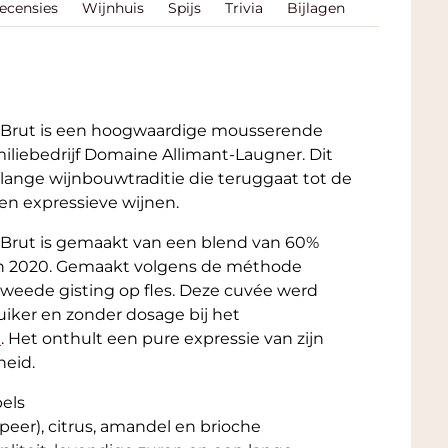
Recensies
Wijnhuis
Spijs
Trivia
Bijlagen
a Brut is een hoogwaardige mousserende
miliebedrijf Domaine Allimant-Laugner. Dit
 lange wijnbouwtraditie die teruggaat tot de
en expressieve wijnen.
 Brut is gemaakt van een blend van 60%
van 2020. Gemaakt volgens de méthode
tweede gisting op fles. Deze cuvée werd
uiker en zonder dosage bij het
e
. Het onthult een pure expressie van zijn
heid.
els
, peer), citrus, amandel en brioche