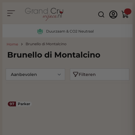
Ga naar de inhoud
Search
Winke
Duurzaam & CO2 Neutraal
Brunello di Montalcino
Home
Brunello di Montalcino
Filteren
97
Parker