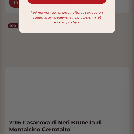
In Winkelwagen
Wij nemen uw privacy uiterst serieus en
zullen jouw gegevens nooit delen met
andere partijen.
100
James Suckling
2016 Casanova di Neri Brunello di
Montalcino Cerretalto