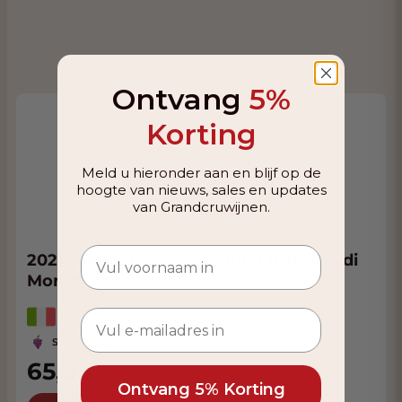
Ontvang
5%
Korting
Meld u hieronder aan en blijf op de
hoogte van nieuws, sales en updates
van Grandcruwijnen.
2021 Tenuta CastelGiocondo Brunello di
Montalcino
Italië, Toscane
Sangiovese
65,95
Ontvang 5% Korting