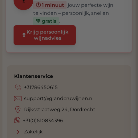
🍷
🕐 1 minuut
jouw perfecte wijn
te vinden – persoonlijk, snel en
💚 gratis
.
Krijg persoonlijk
🍷
wijnadvies
Klantenservice
+31786450615
support@grandcruwijnen.nl
Rijksstraatweg 24, Dordrecht
+31(0)610834396
Zakelijk