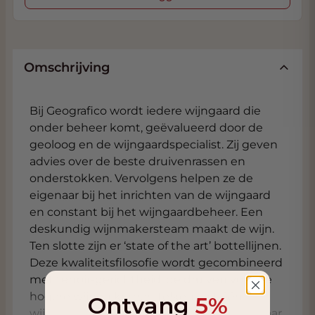
Omschrijving
Bij Geografico wordt iedere wijngaard die
onder beheer komt, geëvalueerd door de
geoloog en de wijngaardspecialist. Zij geven
advies over de beste druivenrassen en
onderstokken. Vervolgens helpen ze de
eigenaar bij het inrichten van de wijngaard
en constant bij het wijngaardbeheer. Een
deskundig wijnmakersteam maakt de wijn.
Ten slotte zijn er ‘state of the art’ bottellijnen.
Deze kwaliteitsfilosofie wordt gecombineerd
met terroir-gerichtheid: de druiven voor de
hogere wijnen komen telkens uit één
Ontvang
5%
wijngaard en worden daarom genoemd naar