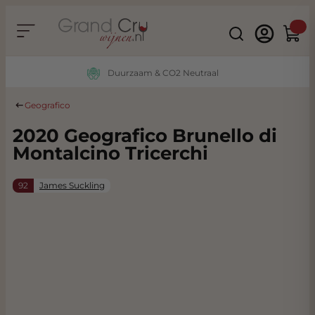
Ga naar de inhoud
Search
Winke
Duurzaam & CO2 Neutraal
Geografico
2020 Geografico Brunello di
Montalcino Tricerchi
92
James Suckling