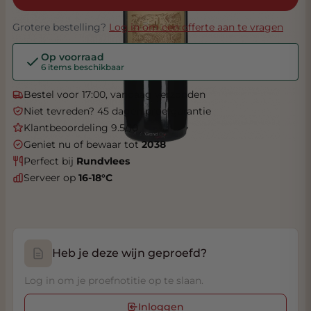
Grotere bestelling?
Log in om een offerte aan te vragen
Op voorraad
6 items beschikbaar
Bestel voor 17:00, vandaag verzonden
Niet tevreden? 45 dagen proefgarantie
Klantbeoordeling 9.5/10
Geniet nu of bewaar tot
2038
Perfect bij
Rundvlees
Serveer op
16-18°C
Heb je deze wijn geproefd?
Log in om je proefnotitie op te slaan.
Inloggen