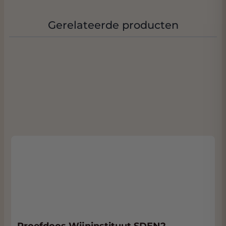
WEETJE:
De wijn ligt in ons
geconditioneerde Wine Warehouse en als u
Gerelateerde producten
de wijn komt afhalen ontvangt u ook nog
een mooie korting. We zitten bijna naast de
Rijksweg met volop parkeergelegenheid.
Klik
hier
voor adres.