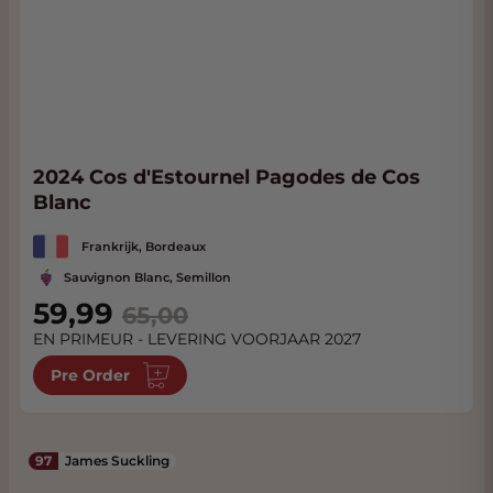
2024 Cos d'Estournel Pagodes de Cos
Blanc
Frankrijk, Bordeaux
Sauvignon Blanc, Semillon
Special Price
59,99
65,00
EN PRIMEUR - LEVERING VOORJAAR 2027
Pre Order
97
James Suckling