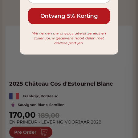
Ontvang 5% Korting
Wij nemen uw privacy uiterst serieus en
zullen jouw gegevens nooit delen met
andere partijen.
2025 Château Cos d'Estournel Blanc
Frankrijk, Bordeaux
Sauvignon Blanc, Semillon
Special Price
170,00
189,00
EN PRIMEUR - LEVERING VOORJAAR 2028
Pre Order