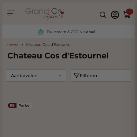
Ga naar de inhoud
Search
Winke
Duurzaam & CO2 Neutraal
Chateau Cos d'Estournel
Home
Chateau Cos d'Estournel
Filteren
99
Parker