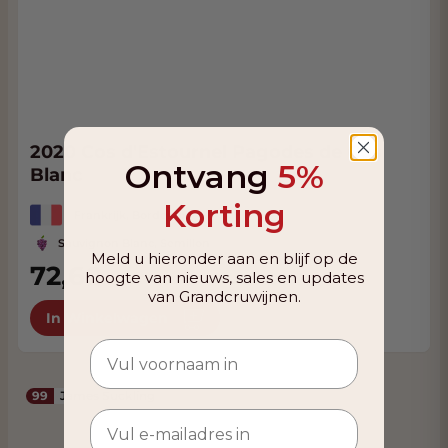
2020 Cos d'Estournel Pagodes de Cos
Ontvang
5%
Blanc
Korting
Frankrijk, Bordeaux
Sauvignon Blanc, Semillon
Meld u hieronder aan en blijf op de
72,60
hoogte van nieuws, sales en updates
van Grandcruwijnen.
In Winkelwagen
99
James Suckling