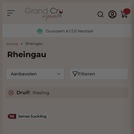
Ga naar de inhoud
Search
Winke
Duurzaam & CO2 Neutraal
Rheingau
Home
Rheingau
Filteren
Druif:
Riesling
96
James Suckling