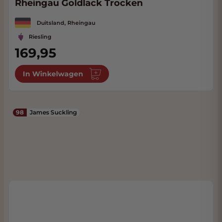
Rheingau Goldlack Trocken
Duitsland, Rheingau
Riesling
169,95
In Winkelwagen
98
James Suckling