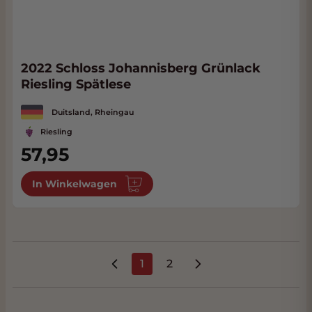
2022 Schloss Johannisberg Grünlack
Riesling Spätlese
Duitsland, Rheingau
Riesling
57,95
In Winkelwagen
1
2
U lees momenteel pagina
Pagina