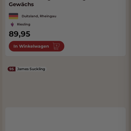
Gewächs
Duitsland, Rheingau
Riesling
89,95
In Winkelwagen
95
James Suckling