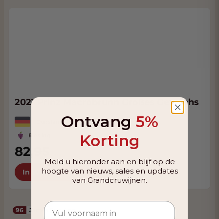
2021 Prinz Macrobrunn Großes Gewächs
Ontvang
5%
Duitsland, Rheingau
Korting
Riesling
82,95
Meld u hieronder aan en blijf op de
hoogte van nieuws, sales en updates
In Winkelwagen
van Grandcruwijnen.
96
James Suckling