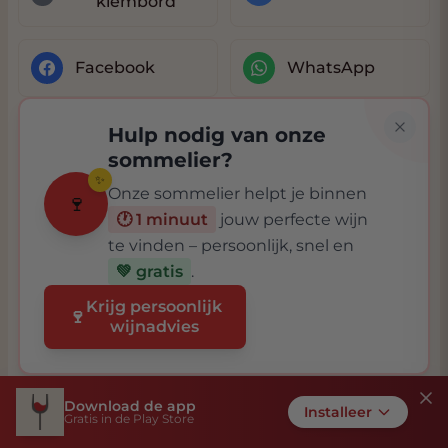
klembord
Facebook
WhatsApp
Hulp nodig van onze
sommelier?
✨
Onze sommelier helpt je binnen
🍷
🕐 1 minuut
jouw perfecte wijn
te vinden – persoonlijk, snel en
💚 gratis
.
Krijg persoonlijk
🍷
wijnadvies
Download de app
Installeer
Gratis in de Play Store