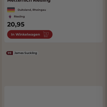
Metternich Riesling
Duitsland, Rheingau
Riesling
20,95
In Winkelwagen
99
James Suckling