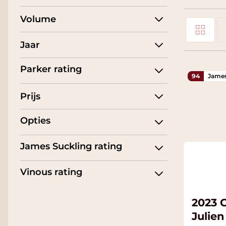
Volume
Foto-tabel
Tonen als
Jaar
Li
Parker rating
94
James
Prijs
Opties
James Suckling rating
Vinous rating
2023 C
Julien