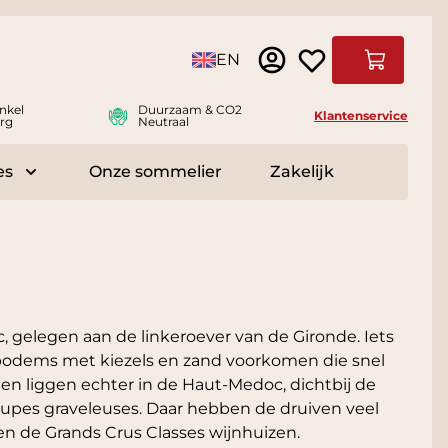
Taal
EN
Winkelwag
nkel
Duurzaam & CO2
Klantenservice
rg
Neutraal
es
Onze sommelier
Zakelijk
r Delicatessen
Toggle submenu for Accessoires
 gelegen aan de linkeroever van de Gironde. Iets
odems met kiezels en zand voorkomen die snel
 liggen echter in de Haut-Medoc, dichtbij de
oupes graveleuses. Daar hebben de druiven veel
gen de Grands Crus Classes wijnhuizen.