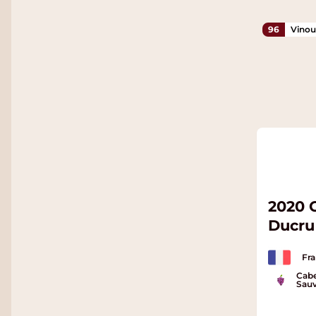
96
Vinou
2020 
Ducru
Fra
Cabe
Sauv