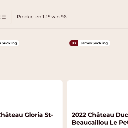
Producten
1
-
15
van
96
jst
 Suckling
93
James Suckling
hâteau Gloria St-
2022 Château Duc
Beaucaillou Le Pet