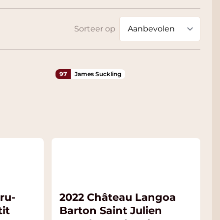
Sorteer op
97
James Suckling
ru-
2022 Château Langoa
it
Barton Saint Julien