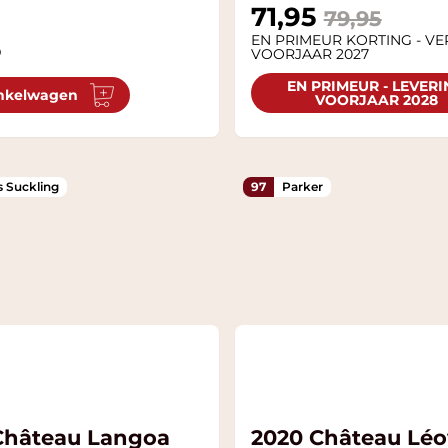
Special Price
71,95
79,95
EN PRIMEUR KORTING - V
5
VOORJAAR 2027
EN PRIMEUR - LEVER
nkelwagen
VOORJAAR 2028
 Suckling
97
Parker
Château Langoa
2020 Château Léov