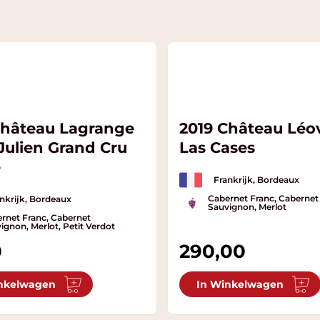
Château Lagrange
2019 Château Léov
Julien Grand Cru
Las Cases
é
Frankrijk, Bordeaux
Cabernet Franc, Cabernet
nkrijk, Bordeaux
Sauvignon, Merlot
rnet Franc, Cabernet
ignon, Merlot, Petit Verdot
0
290,00
nkelwagen
In Winkelwagen