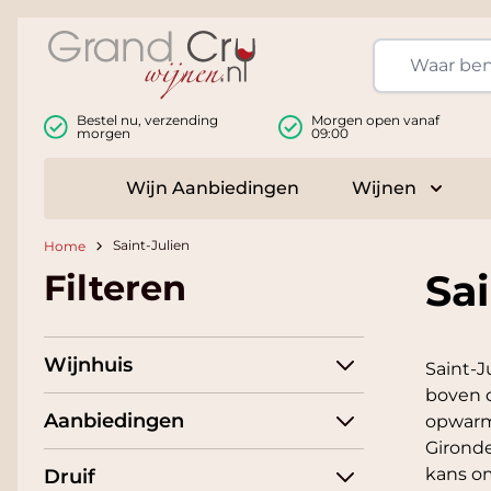
Ga naar de inhoud
Bestel nu, verzending
Morgen open vanaf
morgen
09:00
Wijn Aanbiedingen
Wijnen
Toggle
Saint-Julien
Home
Sai
Filteren
Wijnhuis
Saint-J
boven 
Aanbiedingen
opwarm
Gironde
kans om
Druif