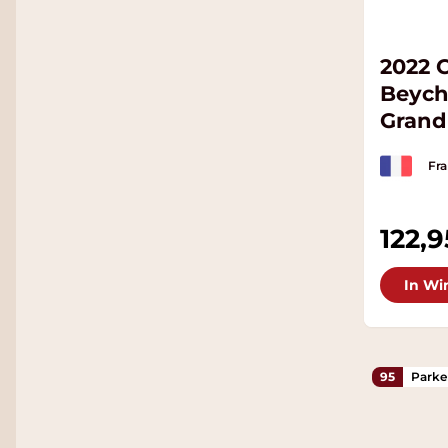
2022 
Beyche
Grand
Fra
122,9
In Wi
95
Parke