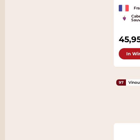
Fra
Cabe
Sauv
45,9
In Wi
97
Vinou