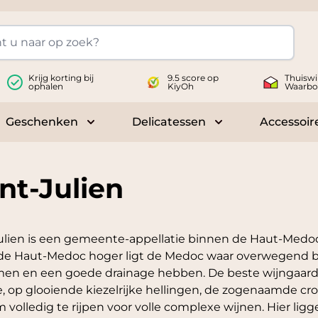
Krijg korting bij
9.5 score op
Thuiswi
ophalen
KiyOh
Waarbo
Geschenken
Delicatessen
Accessoir
 submenu for Wijnen
Toggle submenu for Geschenken
Toggle submenu fo
nt-Julien
ulien is een gemeente-appellatie binnen de Haut-Medoc,
de Haut-Medoc hoger ligt de Medoc waar overwegend b
en en een goede drainage hebben. De beste wijngaarden
, op glooiende kiezelrijke hellingen, de zogenaamde cr
 volledig te rijpen voor volle complexe wijnen. Hier lig