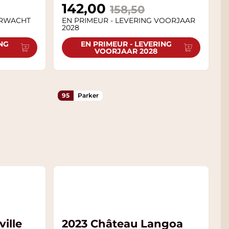
Special Price
142,00
158,50
ERWACHT
EN PRIMEUR - LEVERING VOORJAAR
2028
ING
EN PRIMEUR - LEVERING
VOORJAAR 2028
95
Parker
ille
2023 Château Langoa