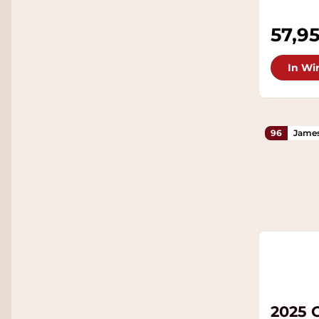
57,9
In Wi
96
James
2025 