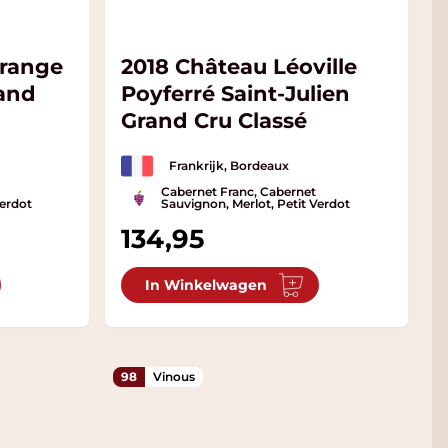
grange
2018 Château Léoville
rand
Poyferré Saint-Julien
Grand Cru Classé
Frankrijk, Bordeaux
Cabernet Franc, Cabernet
Verdot
Sauvignon, Merlot, Petit Verdot
134,95
In Winkelwagen
98
Vinous