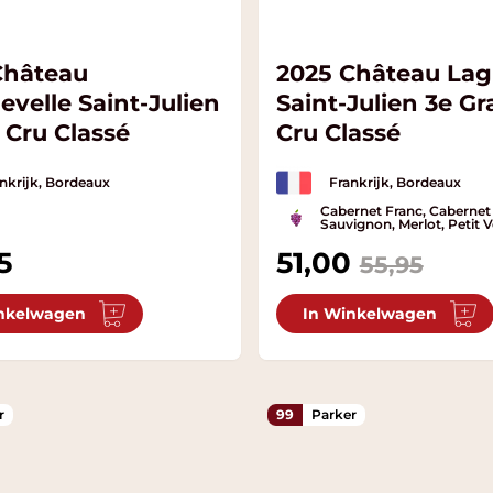
Château
2025 Château La
velle Saint-Julien
Saint-Julien 3e G
 Cru Classé
Cru Classé
nkrijk, Bordeaux
Frankrijk, Bordeaux
Cabernet Franc, Cabernet
Sauvignon, Merlot, Petit 
5
Special Price
51,00
55,95
nkelwagen
In Winkelwagen
r
99
Parker