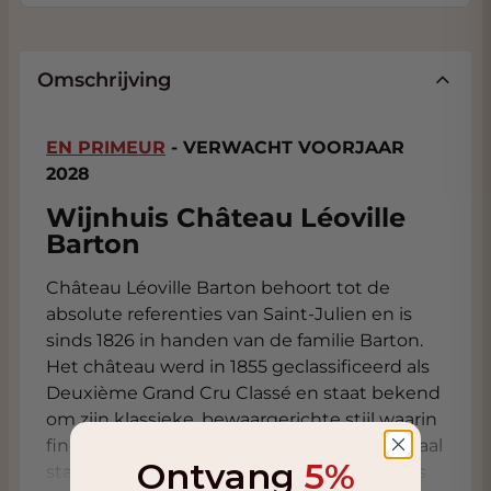
Omschrijving
EN PRIMEUR
- VERWACHT VOORJAAR
2028
Wijnhuis Château Léoville
Barton
Château Léoville Barton behoort tot de
absolute referenties van Saint-Julien en is
sinds 1826 in handen van de familie Barton.
Het château werd in 1855 geclassificeerd als
Deuxième Grand Cru Classé en staat bekend
om zijn klassieke, bewaargerichte stijl waarin
finesse, structuur en terroirexpressie centraal
Ontvang
5%
staan. Waar sommige top-Bordeaux steeds