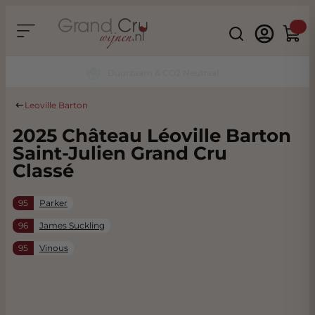
Ga naar de inhoud
Search
Winke
Duurzaam & CO2 Neutraal
Leoville Barton
2025 Château Léoville Barton
Saint-Julien Grand Cru
Classé
95
Parker
96
James Suckling
95
Vinous