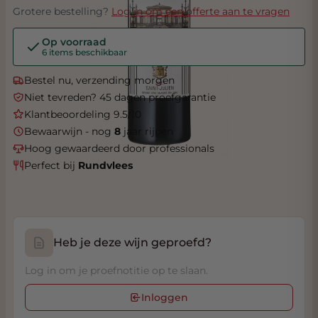
Grotere bestelling?
Log in om een offerte aan te vragen
Op voorraad
6 items beschikbaar
Bestel nu, verzending morgen
Niet tevreden? 45 dagen proefgarantie
Klantbeoordeling 9.5/10
Bewaarwijn - nog
8
jaar rijpen
Hoog gewaardeerd door professionals
Perfect bij
Rundvlees
Heb je deze wijn geproefd?
Log in om je proefnotitie op te slaan.
Inloggen