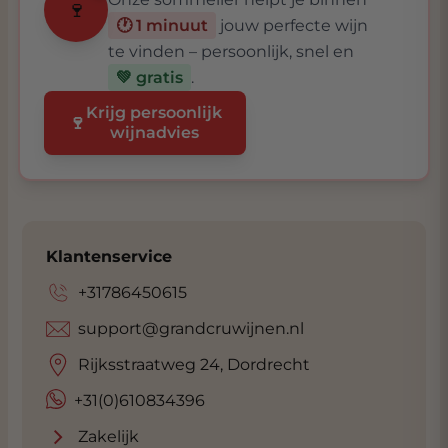
🍷
🕐 1 minuut
jouw perfecte wijn
te vinden – persoonlijk, snel en
💚 gratis
.
Krijg persoonlijk
🍷
wijnadvies
Klantenservice
+31786450615
support@grandcruwijnen.nl
Rijksstraatweg 24, Dordrecht
+31(0)610834396
Zakelijk