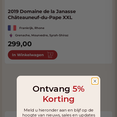
2019 Domaine de la Janasse
Châteauneuf-du-Pape XXL
Frankrijk, Rhone
Grenache, Mourvedre, Syrah-Shiraz
299,00
In Winkelwagen
Ontvang
5%
Korting
Meld u hieronder aan en blijf op de
hoogte van nieuws, sales en updates