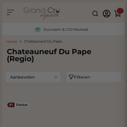
Ga naar de inhoud
Search
Winke
Duurzaam & CO2 Neutraal
Chateauneuf Du Pape
Home
Chateauneuf Du Pape
(Regio)
Filteren
91
Parker