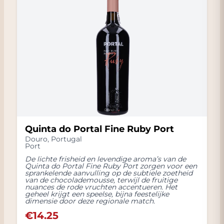
Quinta do Portal Fine Ruby Port
Douro
,
Portugal
Port
De lichte frisheid en levendige aroma’s van de
Quinta do Portal Fine Ruby Port zorgen voor een
sprankelende aanvulling op de subtiele zoetheid
van de chocolademousse, terwijl de fruitige
nuances de rode vruchten accentueren. Het
geheel krijgt een speelse, bijna feestelijke
dimensie door deze regionale match.
€
14.25