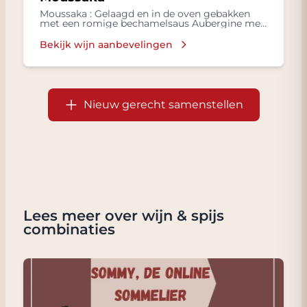
Moussaka : Gelaagd en in de oven gebakken
met een romige bechamelsaus Aubergine met
Gekookte rijst, Frisse salade in een
Bechamelsaus, met Lamsvlees, Tomaten,
Bekijk wijn aanbevelingen
Kruiden zoals kaneel en nootmuskaat
Nieuw gerecht samenstellen
Lees meer over wijn & spijs
combinaties