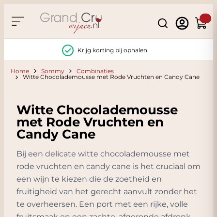
Ga naar de inhoud
Search
Winke
Krijg korting bij ophalen
Home
Sommy
Combinaties
Witte Chocolademousse met Rode Vruchten en Candy Cane
Witte Chocolademousse
met Rode Vruchten en
Candy Cane
Bij een delicate witte chocolademousse met
rode vruchten en candy cane is het cruciaal om
een wijn te kiezen die de zoetheid en
fruitigheid van het gerecht aanvult zonder het
te overheersen. Een port met een rijke, volle
fruitsmaak en een zachte, afgeronde afdronk