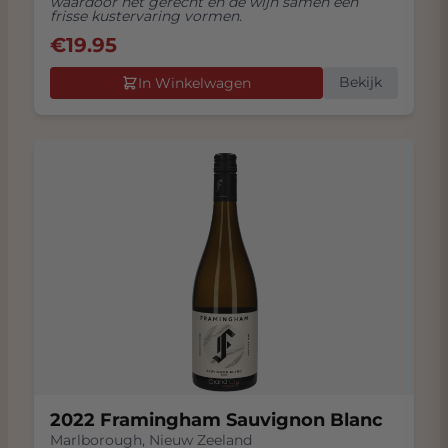
waardoor het gerecht en de wijn samen een
frisse kustervaring vormen.
€
19.95
Bekijk
In Winkelwagen
2022 Framingham Sauvignon Blanc
Marlborough
,
Nieuw Zeeland