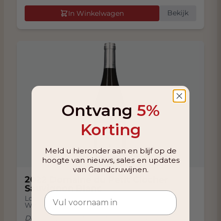
Bekijk
In Winkelwagen
Ontvang
5%
Korting
Meld u hieronder aan en blijf op de
hoogte van nieuws, sales en updates
van Grandcruwijnen.
2022 Domaine du Petit Clocher
Sauvignon Blanc
Loire
,
Frankrijk
Wit
De lichte, aromatische frisheid en de groene,