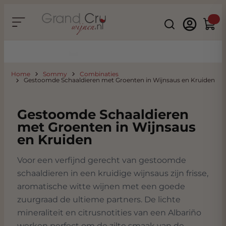
Ga naar de inhoud
Search
Winke
Duurzaam & CO2 Neutraal
Home
Sommy
Combinaties
Gestoomde Schaaldieren met Groenten in Wijnsaus en Kruiden
Gestoomde Schaaldieren
met Groenten in Wijnsaus
en Kruiden
Voor een verfijnd gerecht van gestoomde
schaaldieren in een kruidige wijnsaus zijn frisse,
aromatische witte wijnen met een goede
zuurgraad de ultieme partners. De lichte
mineraliteit en citrusnotities van een Albariño
werken perfect om de zilte smaak van de