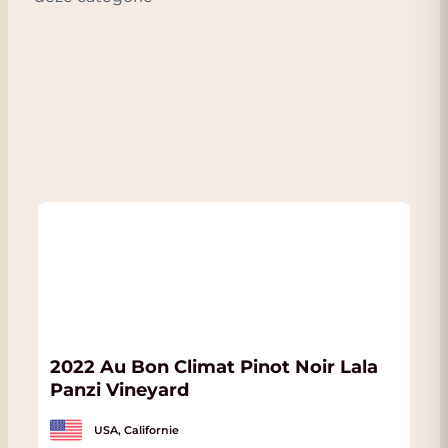
9
2022 Au Bon Climat Pinot Noir Lala
2
Panzi Vineyard
L
USA, Californie