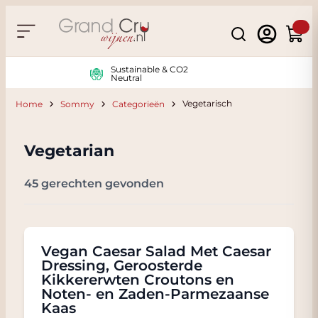
Skip to Content
Search
Cart
Sustainable & CO2
Neutral
Vegetarisch
Home
Sommy
Categorieën
Vegetarian
45 gerechten gevonden
Vegan Caesar Salad Met Caesar
Dressing, Geroosterde
Kikkererwten Croutons en
Noten- en Zaden-Parmezaanse
Kaas