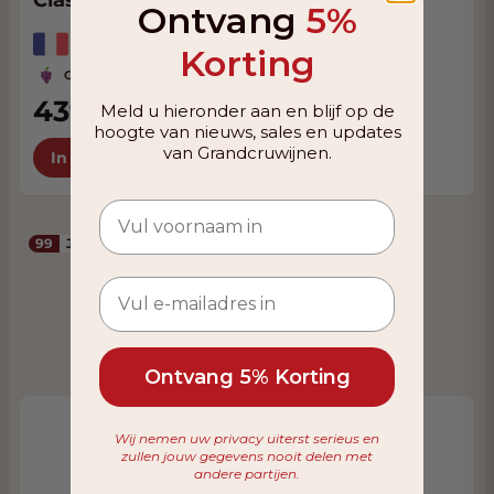
Classé Saint-Emilion
Ontvang
5%
Frankrijk, Bordeaux
Korting
Cabernet Sauvignon, Merlot
439,00
Meld u hieronder aan en blijf op de
hoogte van nieuws, sales en updates
van Grandcruwijnen.
In Winkelwagen
99
James Suckling
Ontvang 5% Korting
Wij nemen uw privacy uiterst serieus en
zullen jouw gegevens nooit delen met
andere partijen.