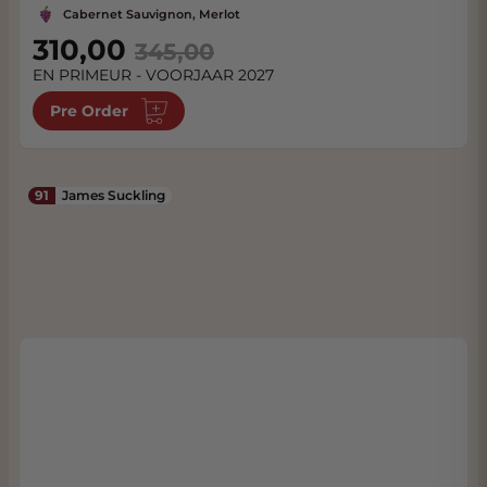
Cabernet Sauvignon, Merlot
Special Price
310,00
345,00
EN PRIMEUR - VOORJAAR 2027
Pre Order
91
James Suckling