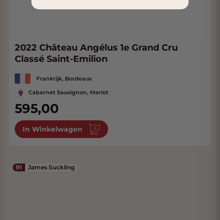
2022 Château Angélus 1e Grand Cru
Classé Saint-Emilion
Frankrijk, Bordeaux
Cabernet Sauvignon, Merlot
595,00
In Winkelwagen
91
James Suckling