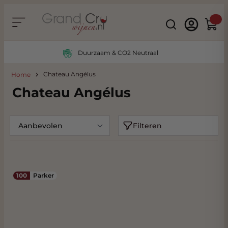
Ga naar de inhoud
Search
Winke
Duurzaam & CO2 Neutraal
Chateau Angélus
Home
Chateau Angélus
Filteren
100
Parker