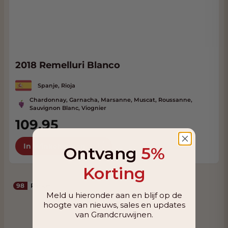
2018 Remelluri Blanco
Spanje, Rioja
Chardonnay, Garnacha, Marsanne, Muscat, Roussanne,
Sauvignon Blanc, Viognier
109,95
In Winkelwagen
Ontvang
5%
Korting
98
Parker
Meld u hieronder aan en blijf op de
hoogte van nieuws, sales en updates
van Grandcruwijnen.