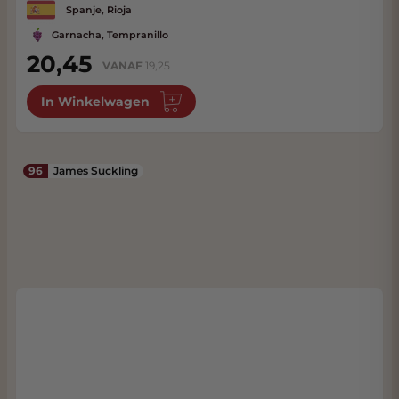
Spanje, Rioja
Garnacha, Tempranillo
20,45
VANAF
19,25
In Winkelwagen
96
James Suckling