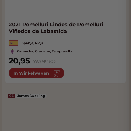
2021 Remelluri Lindes de Remelluri
Viñedos de Labastida
Spanje, Rioja
Garnacha, Graciano, Tempranillo
20,95
VANAF
19,35
In Winkelwagen
93
James Suckling