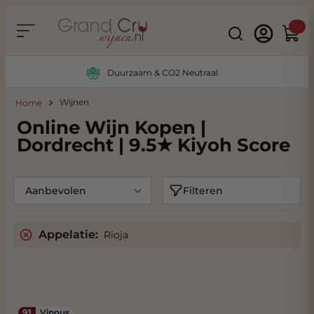
Ga naar de inhoud
Search
Winke
Duurzaam & CO2 Neutraal
Wijnen
Home
Online Wijn Kopen |
Dordrecht | 9.5★ Kiyoh Score
Filteren
Appelatie:
Rioja
91
Vinous