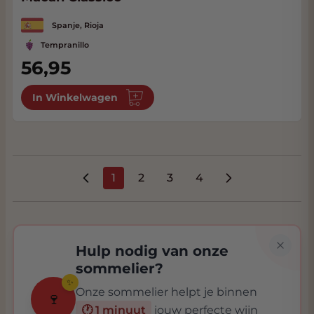
Spanje, Rioja
Tempranillo
56,95
In Winkelwagen
1
2
3
4
U lees momenteel pagina
Pagina
Pagina
Pagina
Hulp nodig van onze
sommelier?
✨
Onze sommelier helpt je binnen
🍷
🕐 1 minuut
jouw perfecte wijn