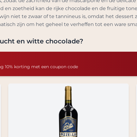
k is, zodat de zachtheid van de mascarpone en de delica
d en zoetheid kan de rijke chocolade en de fruitige to
ijn niet te zwaar of te tannineus is, omdat het dessert ze
matisch zijn om het geheel te verheffen tot een ware sm
rucht en witte chocolade
?
ng 10% korting met een coupon code