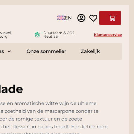
Taal
EN
Winkelwag
winkel
Duurzaam & CO2
Klantenservice
borg
Neutraal
es
Onze sommelier
Zakelijk
r Delicatessen
Toggle submenu for Accessoires
lade
sse en aromatische witte wijn de ultieme
t de zoetheid van de mascarpone zonder te
voor de romige textuur en de zoete
 het dessert in balans houdt. Een lichte rode