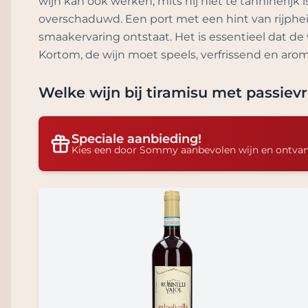
wijn kan ook werken, mits hij niet te tanninerij
overschaduwd. Een port met een hint van rijphei
smaakervaring ontstaat. Het is essentieel dat de w
Kortom, de wijn moet speels, verfrissend en aro
Welke wijn bij
tiramisu met passiev
Speciale aanbieding!
Kies een door Sommy aanbevolen wijn en ontva