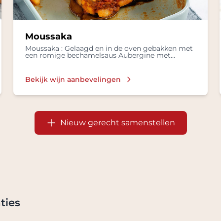
Moussaka
Moussaka : Gelaagd en in de oven gebakken met
een romige bechamelsaus Aubergine met
Gekookte rijst, Frisse salade in een
Bechamelsaus, met Lamsvlees, Tomaten, Kruiden
zoals kaneel en nootmuskaat
Bekijk wijn aanbevelingen
Nieuw gerecht samenstellen
ties