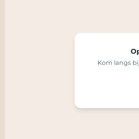
Op
Kom langs bij