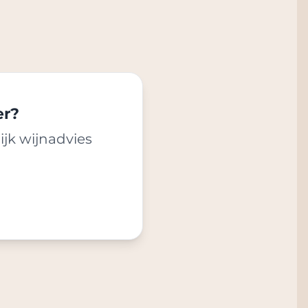
er?
ijk wijnadvies