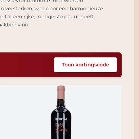
te passievruchtaroma’s niet worden
nen versterken, waardoor een harmonieuze
lf al een rijke, romige structuur heeft.
aakbeleving.
Toon kortingscode