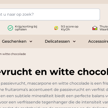
Krijg korting bij
9.5 score op
Thuis
ophalen
KiyOh
Waar
Geschenken
Delicatessen
Accessoir
 submenu for Wijnen
Toggle submenu for Geschenken
Toggle submenu fo
n witte chocolade
evrucht en witte choco
passievrucht, mascarpone en witte chocolade is een fri
che fruitaroma’s accentueert de passievrucht en verfris
n een subtiele mineraliteit biedt een perfecte balans 
voor een verfrissende tegenhanger die de intensiteit van