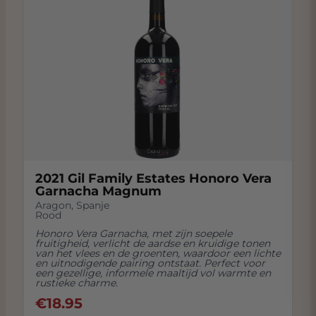
2021 Gil Family Estates Honoro Vera
Garnacha Magnum
Aragon
,
Spanje
Rood
Honoro Vera Garnacha, met zijn soepele
fruitigheid, verlicht de aardse en kruidige tonen
van het vlees en de groenten, waardoor een lichte
en uitnodigende pairing ontstaat. Perfect voor
een gezellige, informele maaltijd vol warmte en
rustieke charme.
€
18.95