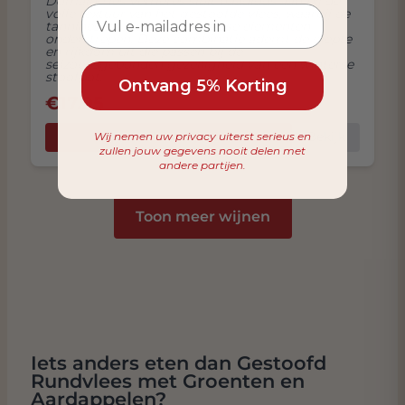
Domaine les Verrieres sluit naadloos aan bij de
volle textuur van het gestoofde vlees, waarbij de
tannines de kruidige en aardse elementen
onderstrepen. Deze combinatie ademt de diepte
en rijkdom uit die passen bij de
seizoensgebonden gezelligheid van een winterse
stoofpot.
Ontvang 5% Korting
€
17.95
Bekijk
Wij nemen uw privacy uiterst serieus en
In Winkelwagen
zullen jouw gegevens nooit delen met
andere partijen.
Toon meer wijnen
Iets anders eten dan Gestoofd
Rundvlees met Groenten en
Aardappelen?