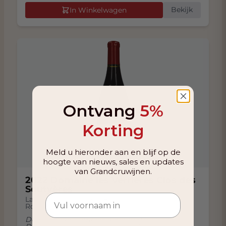
Bekijk
In Winkelwagen
Ontvang
5%
Korting
Meld u hieronder aan en blijf op de
hoogte van nieuws, sales en updates
van Grandcruwijnen.
2022 Domaine les Verrieres Clos des
Soutyères
Languedoc-Rousillon
,
Frankrijk
Rood
De krachtige, complex gerijpte structuur van