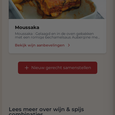
Moussaka
Moussaka : Gelaagd en in de oven gebakken
met een romige bechamelsaus Aubergine met
Gekookte rijst, Frisse salade in een
Bechamelsaus, met Lamsvlees, Tomaten,
Bekijk wijn aanbevelingen
Kruiden zoals kaneel en nootmuskaat
Nieuw gerecht samenstellen
Lees meer over wijn & spijs
combinaties