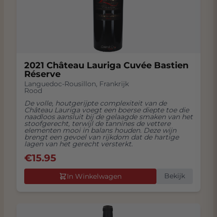
2021 Château Lauriga Cuvée Bastien
Réserve
Languedoc-Rousillon
,
Frankrijk
Rood
De volle, houtgerijpte complexiteit van de
Château Lauriga voegt een boerse diepte toe die
naadloos aansluit bij de gelaagde smaken van het
stoofgerecht, terwijl de tannines de vettere
elementen mooi in balans houden. Deze wijn
brengt een gevoel van rijkdom dat de hartige
lagen van het gerecht versterkt.
€
15.95
Bekijk
In Winkelwagen