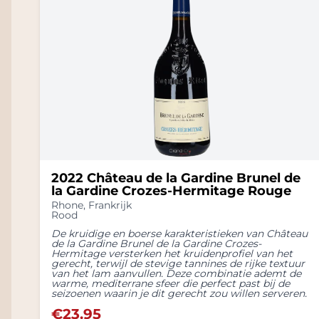
2022 Château de la Gardine Brunel de
la Gardine Crozes-Hermitage Rouge
Rhone
,
Frankrijk
Rood
De kruidige en boerse karakteristieken van Château
de la Gardine Brunel de la Gardine Crozes-
Hermitage versterken het kruidenprofiel van het
gerecht, terwijl de stevige tannines de rijke textuur
van het lam aanvullen. Deze combinatie ademt de
warme, mediterrane sfeer die perfect past bij de
seizoenen waarin je dit gerecht zou willen serveren.
€
23.95