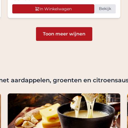
Bekijk
In Winkelwagen
Toon meer wijnen
met aardappelen, groenten en citroensau