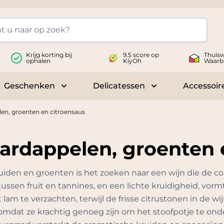
Krijg korting bij
9.5 score op
Thuisw
ophalen
KiyOh
Waarb
Geschenken
Delicatessen
Accessoir
 submenu for Wijnen
Toggle submenu for Geschenken
Toggle submenu fo
en, groenten en citroensaus
ardappelen, groenten 
kruiden en groenten is het zoeken naar een wijn die de c
ssen fruit en tannines, en een lichte kruidigheid, vormt
 lam te verzachten, terwijl de frisse citrustonen in de w
omdat ze krachtig genoeg zijn om het stoofpotje te on