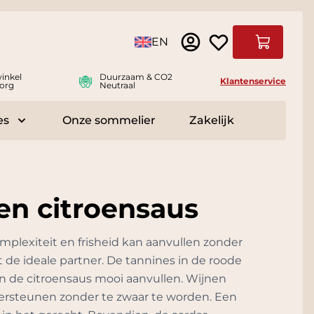
Taal
EN
Winkelwag
inkel
Duurzaam & CO2
Klantenservice
org
Neutraal
es
Onze sommelier
Zakelijk
r Delicatessen
Toggle submenu for Accessoires
en citroensaus
omplexiteit en frisheid kan aanvullen zonder
 de ideale partner. De tannines in de roode
ijn de citroensaus mooi aanvullen. Wijnen
dersteunen zonder te zwaar te worden. Een