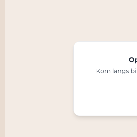
Op
Kom langs bij