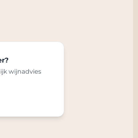
er?
ijk wijnadvies