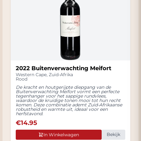
2022 Buitenverwachting Meifort
Western Cape
,
Zuid-Afrika
Rood
De kracht en houtgerijpte diepgang van de
Buitenverwachting Meifort vormt een perfecte
tegenhanger voor het sappige rundvlees,
waardoor de kruidige tonen mooi tot hun recht
komen. Deze combinatie ademt Zuid-Afrikaanse
robustheid en warmte uit, ideaal voor een
herfstavond.
€
14.95
Bekijk
In Winkelwagen