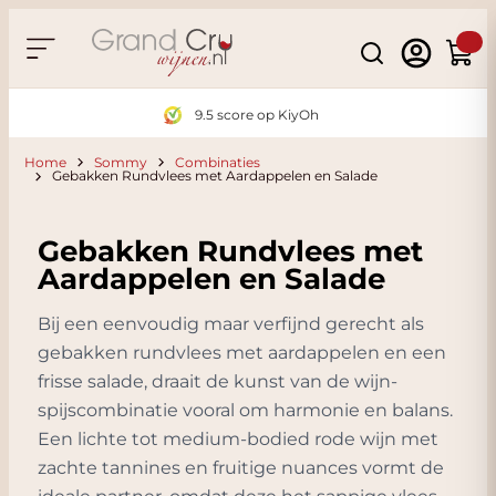
Ga naar de inhoud
Search
Winke
9.5 score op KiyOh
Home
Sommy
Combinaties
Gebakken Rundvlees met Aardappelen en Salade
Gebakken Rundvlees met
Aardappelen en Salade
Bij een eenvoudig maar verfijnd gerecht als
gebakken rundvlees met aardappelen en een
frisse salade, draait de kunst van de wijn-
spijscombinatie vooral om harmonie en balans.
Een lichte tot medium-bodied rode wijn met
zachte tannines en fruitige nuances vormt de