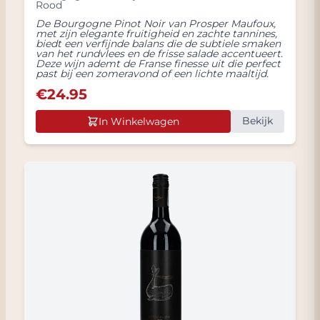
Rood
De Bourgogne Pinot Noir van Prosper Maufoux,
met zijn elegante fruitigheid en zachte tannines,
biedt een verfijnde balans die de subtiele smaken
van het rundvlees en de frisse salade accentueert.
Deze wijn ademt de Franse finesse uit die perfect
past bij een zomeravond of een lichte maaltijd.
€
24.95
Bekijk
In Winkelwagen