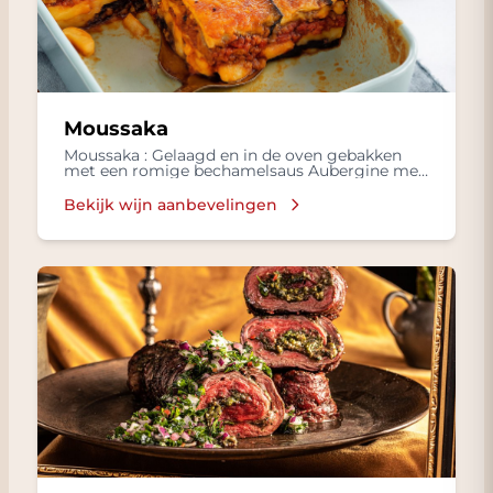
Moussaka
Moussaka : Gelaagd en in de oven gebakken
met een romige bechamelsaus Aubergine met
Gekookte rijst, Frisse salade in een
Bechamelsaus, met Lamsvlees, Tomaten,
Bekijk wijn aanbevelingen
Kruiden zoals kaneel en nootmuskaat