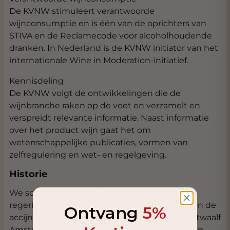
De KVNW stimuleert verantwoorde
wijnconsumptie en is één van de oprichters van
STIVA en de Reclamecode voor alcoholhoudende
dranken. In Nederland is de KVNW initiator van het
internationale Wine in Moderation-initiatief.
Kennisdeling
De KVNW volgt de ontwikkelingen die de
wijnbranche raken op de voet en verzamelt en
verspreidt relevante informatie. Naast informatie
over het product wijn gaat het om
wetenschappelijke publicaties, vormen van
zelfregulering en wet- en regelgeving.
Historie
We schrijven het jaar 1899, de Nederlandse
regering kondigt een drastische verhoging van de
Ontvang
5%
accijns op wijn aan. Als reactie daarop richten twaalf
Amsterdamse en Rotterdamse wijnkopers nog