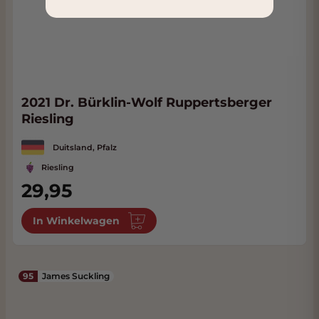
2021 Dr. Bürklin-Wolf Ruppertsberger
Riesling
Duitsland, Pfalz
Riesling
29,95
In Winkelwagen
95
James Suckling