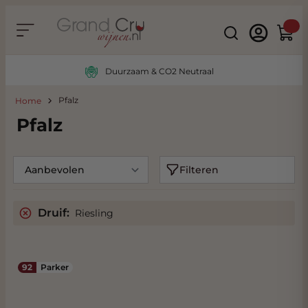
Ga naar de inhoud
Search
Winke
Duurzaam & CO2 Neutraal
Pfalz
Home
Pfalz
Filteren
Druif:
Riesling
92
Parker