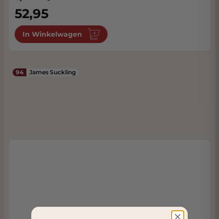
52,95
In Winkelwagen
94
James Suckling