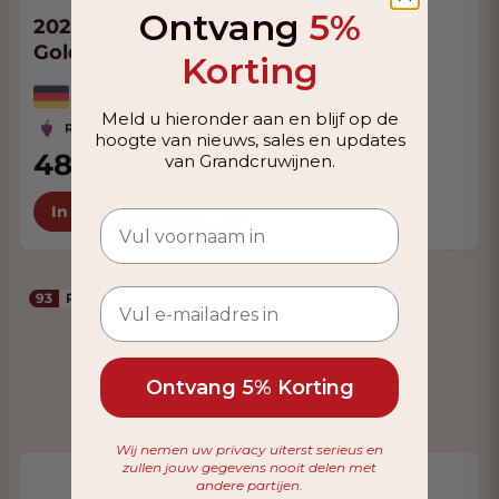
Ontvang
5%
2020 Dr. Bürklin-Wolf Wachenheimer
Goldbächel Premier Cru
Korting
Duitsland, Pfalz
Meld u hieronder aan en blijf op de
Riesling
hoogte van nieuws, sales en updates
48,95
van Grandcruwijnen.
In Winkelwagen
93
Parker
Ontvang 5% Korting
Wij nemen uw privacy uiterst serieus en
zullen jouw gegevens nooit delen met
andere partijen.