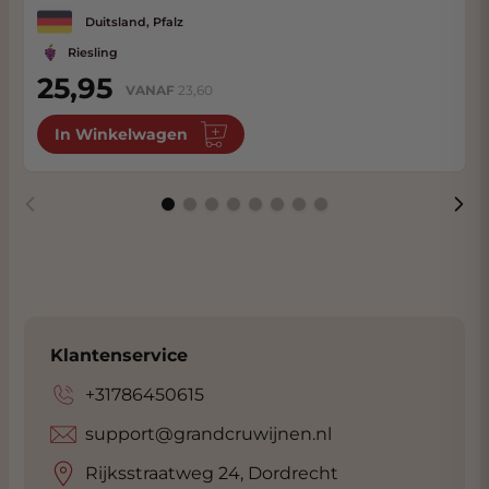
Duitsland, Pfalz
Riesling
25,95
VANAF
23,60
In Winkelwagen
Klantenservice
+31786450615
support@grandcruwijnen.nl
Rijksstraatweg 24, Dordrecht