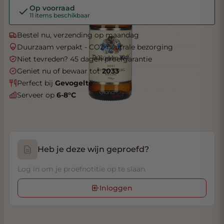
Op voorraad
11 items beschikbaar
Bestel nu, verzending op maandag
Duurzaam verpakt - CO2-neutrale bezorging
Niet tevreden? 45 dagen proefgarantie
Geniet nu of bewaar tot
2033
Perfect bij
Gevogelte
Serveer op
6-8°C
Heb je deze wijn geproefd?
Log in om je proefnotitie op te slaan.
Inloggen