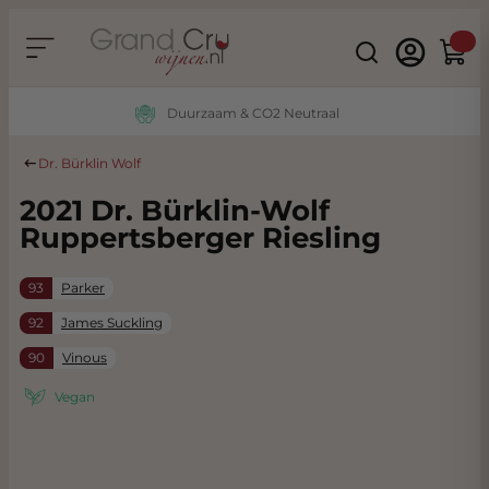
Ga naar de inhoud
Search
Winke
Duurzaam & CO2 Neutraal
Dr. Bürklin Wolf
2021 Dr. Bürklin-Wolf
Ruppertsberger Riesling
93
Parker
92
James Suckling
90
Vinous
Vegan