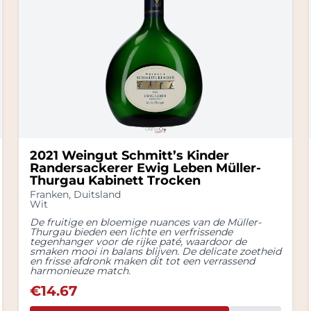
2021 Weingut Schmitt’s Kinder
Randersackerer Ewig Leben Müller-
Thurgau Kabinett Trocken
Franken
,
Duitsland
Wit
De fruitige en bloemige nuances van de Müller-
Thurgau bieden een lichte en verfrissende
tegenhanger voor de rijke paté, waardoor de
smaken mooi in balans blijven. De delicate zoetheid
en frisse afdronk maken dit tot een verrassend
harmonieuze match.
€
14.67