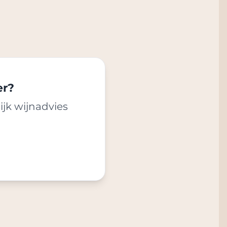
er?
ijk wijnadvies