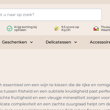
Krijg korting bij
9.5 score op
Thuis
ophalen
KiyOh
Waar
Geschenken
Delicatessen
Accessoir
 submenu for Wijnen
Toggle submenu for Geschenken
Toggle submenu fo
et essentieel om een wijn te kiezen die de rijke en romi
tussen frisheid en een subtiele kruidigheid past perfect
ichte fruitigheid en een vleugje mineraliteit zorgen vo
licate complexiteit en een zachte zuurgraad helpt om d