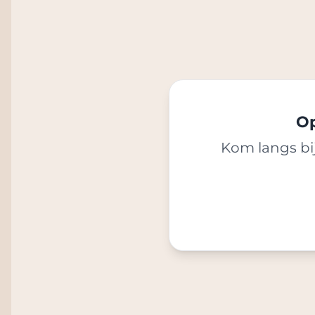
Op
Kom langs bij