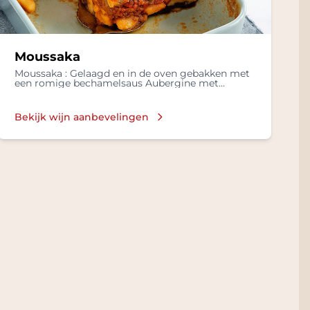
Moussaka
Moussaka : Gelaagd en in de oven gebakken met
een romige bechamelsaus Aubergine met
Gekookte rijst, Frisse salade in een
Bechamelsaus, met Lamsvlees, Tomaten, Kruiden
zoals kaneel en nootmuskaat
Bekijk wijn aanbevelingen