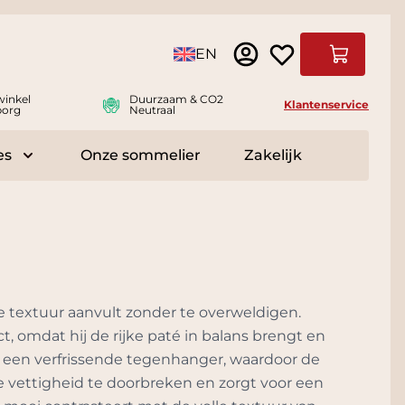
Taal
EN
Winkelwag
winkel
Duurzaam & CO2
Klantenservice
borg
Neutraal
es
Onze sommelier
Zakelijk
r Delicatessen
Toggle submenu for Accessoires
ge textuur aanvult zonder te overweldigen.
, omdat hij de rijke paté in balans brengt en
or een verfrissende tegenhanger, waardoor de
e vettigheid te doorbreken en zorgt voor een