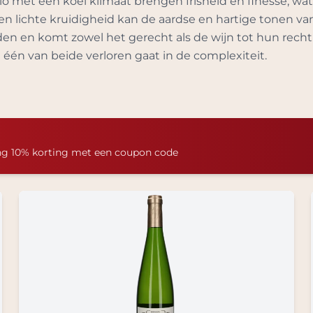
 met een koel klimaat brengen frisheid en finesse, wat
en lichte kruidigheid kan de aardse en hartige tonen va
ouden en komt zowel het gerecht als de wijn tot hun recht.
 één van beide verloren gaat in de complexiteit.
ng 10% korting met een coupon code