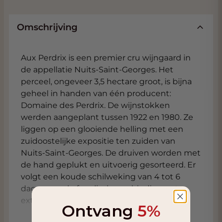
Omschrijving
Aux Perdrix is een premier cru wijngaard in
de appellatie Nuits-Saint-Georges. Het
perceel, ongeveer 3,5 hectare groot, is bijna
geheel in handen van één producent:
Domaine des Perdrix. De wijnstokken
werden aangeplant tussen 1922 en 1980. Ze
liggen op een glooiende helling met een
zuidoostelijke expositie ten zuiden van
Nuits-Saint-Georges. De druiven worden met
de hand geplukt en uitvoerig gesorteerd. Er
volgt een koude schilweking van 4 tot 6
dagen om de fenolische verbindingen te
extraheren. De druiven worden vervolgens
Ontvang
5%
ontsteeld en ondergaan opnieuw een