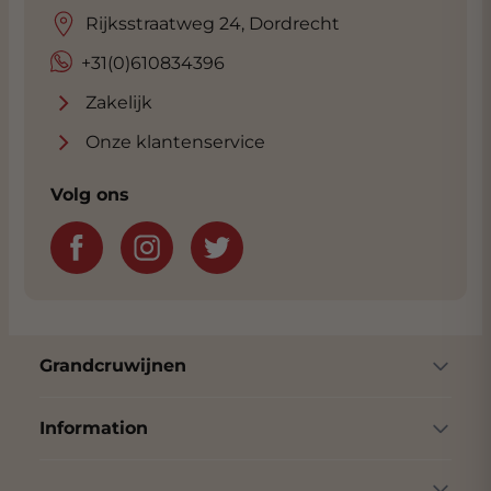
Een gratis service voor onze klanten.
Rijksstraatweg 24, Dordrecht
Advies nodig bij het vinden van de ideale
+31(0)610834396
wijn bij uw gerecht. Klik
hier
voor onze
exclusieve Sommelier. Gratis voor klanten
Zakelijk
van Grandcruwijnen.
Onze klantenservice
Volg ons
Grandcruwijnen
Information