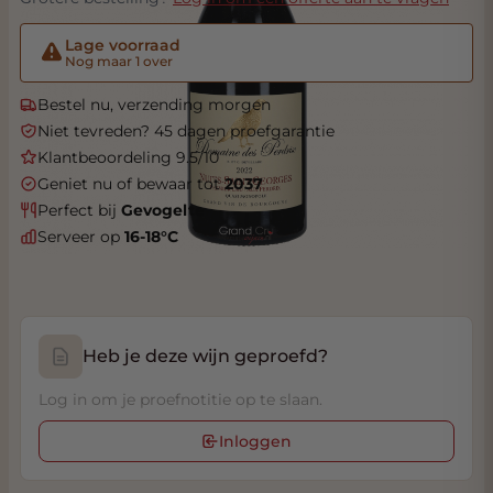
Lage voorraad
Nog maar 1 over
Bestel nu, verzending morgen
Niet tevreden? 45 dagen proefgarantie
Klantbeoordeling 9.5/10
Geniet nu of bewaar tot
2037
Perfect bij
Gevogelte
Serveer op
16-18°C
Heb je deze wijn geproefd?
Log in om je proefnotitie op te slaan.
Inloggen