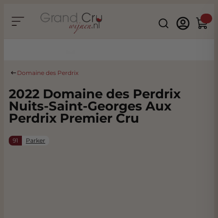
Ga naar de inhoud
Search
Winke
Duurzaam & CO2 Neutraal
Domaine des Perdrix
2022 Domaine des Perdrix
Nuits-Saint-Georges Aux
Perdrix Premier Cru
91
Parker