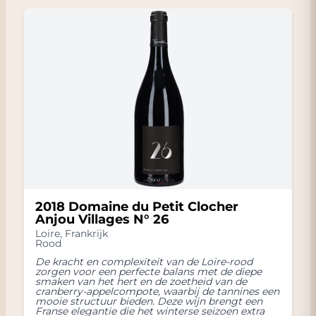
2018 Domaine du Petit Clocher
Anjou Villages N° 26
Loire
,
Frankrijk
Rood
De kracht en complexiteit van de Loire-rood
zorgen voor een perfecte balans met de diepe
smaken van het hert en de zoetheid van de
cranberry-appelcompote, waarbij de tannines een
mooie structuur bieden. Deze wijn brengt een
Franse elegantie die het winterse seizoen extra