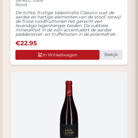
Veneto
,
Italië
Rood
De lichte, fruitige Valpolicella Classico sust de
aardse en hartige elementen van de stoof, terwijl
de frisse roodfruittonen het gerecht een
levendige tegenhanger bieden. De subtiele
mineraliteit in de wijn accentueert de aardse
paddenstoel- en truffelnoten in de polentafriet.
€
22.95
Bekijk
In Winkelwagen