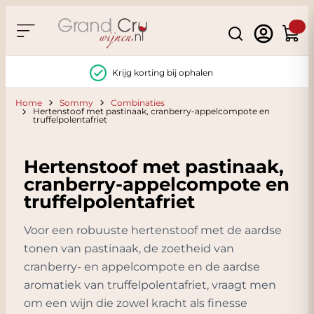
Ga naar de inhoud
Search
Winke
Krijg korting bij ophalen
Home
Sommy
Combinaties
Hertenstoof met pastinaak, cranberry-appelcompote en
truffelpolentafriet
Hertenstoof met pastinaak,
cranberry-appelcompote en
truffelpolentafriet
Voor een robuuste hertenstoof met de aardse
tonen van pastinaak, de zoetheid van
cranberry- en appelcompote en de aardse
aromatiek van truffelpolentafriet, vraagt men
om een wijn die zowel kracht als finesse