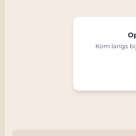
Op
Kom langs bij