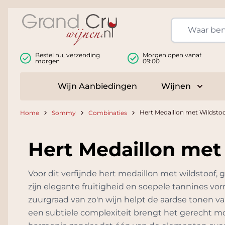
Ga naar de inhoud
Bestel nu, verzending
Morgen open vanaf
morgen
09:00
Wijn Aanbiedingen
Wijnen
Toggle
Hert Medaillon met Wildstoo
Home
Sommy
Combinaties
Hert Medaillon met
Voor dit verfijnde hert medaillon met wildstoof,
zijn elegante fruitigheid en soepele tannines vorm
zuurgraad van zo'n wijn helpt de aardse tonen va
een subtiele complexiteit brengt het gerecht moo