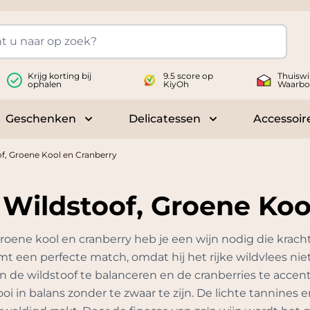
Krijg korting bij
9.5 score op
Thuiswi
ophalen
KiyOh
Waarbo
Geschenken
Delicatessen
Accessoir
 submenu for Wijnen
Toggle submenu for Geschenken
Toggle submenu fo
f, Groene Kool en Cranberry
 Wildstoof, Groene Koo
 groene kool en cranberry heb je een wijn nodig die krac
t een perfecte match, omdat hij het rijke wildvlees niet 
n de wildstoof te balanceren en de cranberries te accen
i in balans zonder te zwaar te zijn. De lichte tannines 