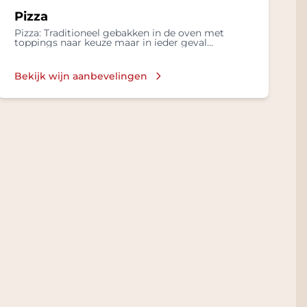
Pizza
Pizza: Traditioneel gebakken in de oven met
toppings naar keuze maar in ieder geval
mozzarella, basilicum en lekkere olijflie
Bekijk wijn aanbevelingen