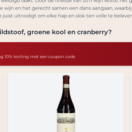
ldigd raakt. Door de finesse van zo'n wijn wordt het ge
de wijn en het gerecht samen een dans aangaan, waarbij
je juist uitnodigt om elke hap en slok ten volle te beleven
ldstoof, groene kool en cranberry
?
ng 10% korting met een coupon code