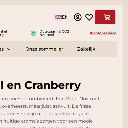
Taal
EN
Winkelwag
nkel
Duurzaam & CO2
Klantenservice
rg
Neutraal
es
Onze sommelier
Zakelijk
r Delicatessen
Toggle submenu for Accessoires
l en Cranberry
ht en finesse combineert. Een Pinot Noir met
overheerst, maar juist aanvult. De frisse
tueren. Een wijn uit een koelere regio met
en fruitige aroma’s zorgen voor een mooie