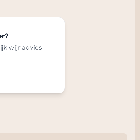
er?
ijk wijnadvies