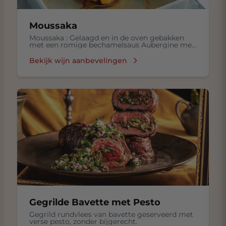
Moussaka
Moussaka : Gelaagd en in de oven gebakken
met een romige bechamelsaus Aubergine met
Gekookte rijst, Frisse salade in een
Bechamelsaus, met Lamsvlees, Tomaten,
Bekijk wijn aanbevelingen
Kruiden zoals kaneel en nootmuskaat
Gegrilde Bavette met Pesto
Gegrild rundvlees van bavette geserveerd met
verse pesto, zonder bijgerecht.