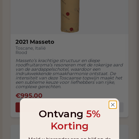
2021 Masseto
Toscane
,
Italië
Rood
Masseto’s krachtige structuur en diepe
roodfruitaroma’s resoneren met de rokerige aard
van de aardappelschotel, waardoor een
indrukwekkende smaakharmonie ontstaat. De
intensiteit van deze Toscaanse topwijn maakt het
een sublieme keuze voor liefhebbers van rijke,
complexe gerechten.
€
995.00
Bekijk
In Winkelwagen
Ontvang
5%
Korting