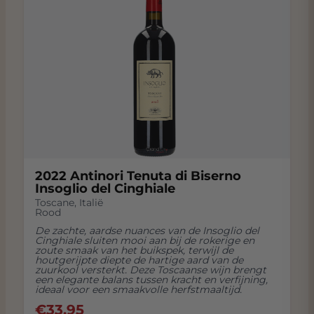
2022 Antinori Tenuta di Biserno
Insoglio del Cinghiale
Toscane
,
Italië
Rood
De zachte, aardse nuances van de Insoglio del
Cinghiale sluiten mooi aan bij de rokerige en
zoute smaak van het buikspek, terwijl de
houtgerijpte diepte de hartige aard van de
zuurkool versterkt. Deze Toscaanse wijn brengt
een elegante balans tussen kracht en verfijning,
ideaal voor een smaakvolle herfstmaaltijd.
€
33.95