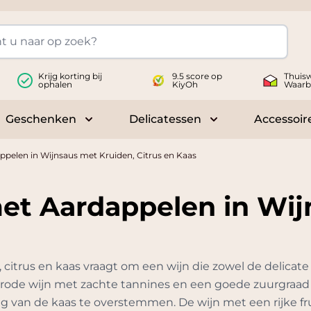
Krijg korting bij
9.5 score op
Thuisw
ophalen
KiyOh
Waarb
Geschenken
Delicatessen
Accessoir
 submenu for Wijnen
Toggle submenu for Geschenken
Toggle submenu fo
ppelen in Wijnsaus met Kruiden, Citrus en Kaas
met Aardappelen in Wij
citrus en kaas vraagt om een wijn die zowel de delicate 
e rode wijn met zachte tannines en een goede zuurgraad p
ing van de kaas te overstemmen. De wijn met een rijke fr