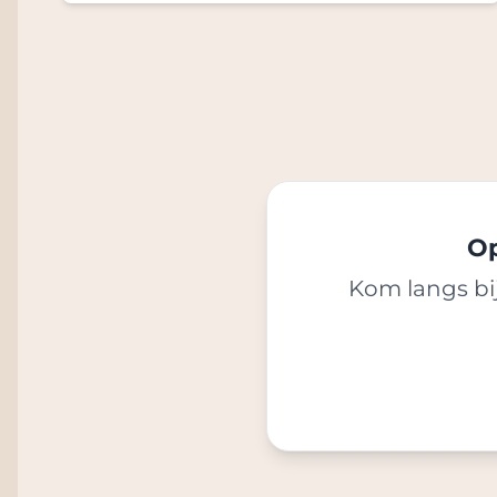
Op
Kom langs bij