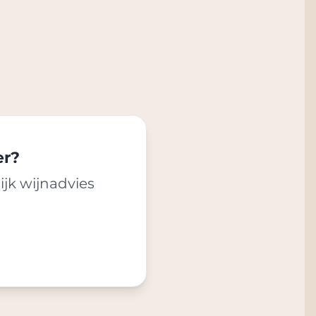
er?
ijk wijnadvies