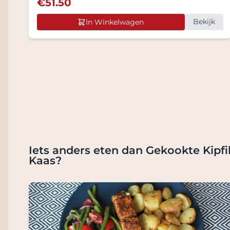
€
51.50
Bekijk
In Winkelwagen
Iets anders eten dan Gekookte Kipfi
Kaas?