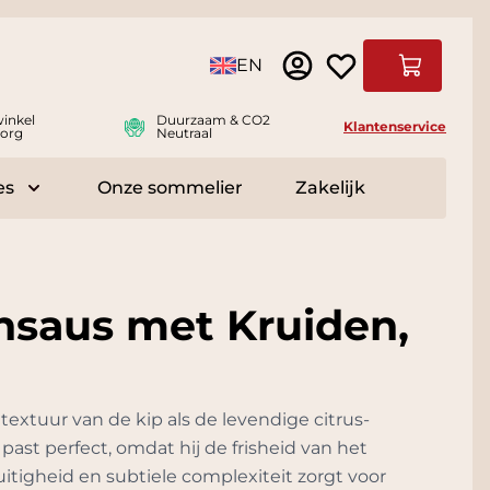
Taal
EN
Winkelwag
inkel
Duurzaam & CO2
Klantenservice
org
Neutraal
es
Onze sommelier
Zakelijk
r Delicatessen
Toggle submenu for Accessoires
nsaus met Kruiden,
textuur van de kip als de levendige citrus-
ast perfect, omdat hij de frisheid van het
uitigheid en subtiele complexiteit zorgt voor