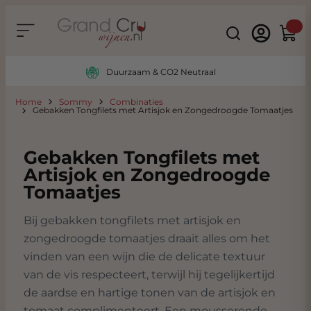
Ga naar de inhoud
Search
Winke
Duurzaam & CO2 Neutraal
Home
Sommy
Combinaties
Gebakken Tongfilets met Artisjok en Zongedroogde Tomaatjes
Gebakken Tongfilets met
Artisjok en Zongedroogde
Tomaatjes
Bij gebakken tongfilets met artisjok en
zongedroogde tomaatjes draait alles om het
vinden van een wijn die de delicate textuur
van de vis respecteert, terwijl hij tegelijkertijd
de aardse en hartige tonen van de artisjok en
tomaat complimenteert. Een mousserende