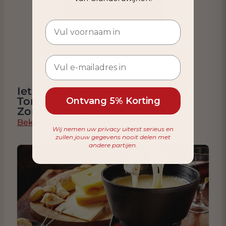
Toon meer wijnen
Iets anders eten dan Gebakken
Tongfilets met Artisjok en
Ontvang 5% Korting
Zongedroogde Tomaatjes?
Bekijk alle combinaties
Wij nemen uw privacy uiterst serieus en
zullen jouw gegevens nooit delen met
andere partijen.