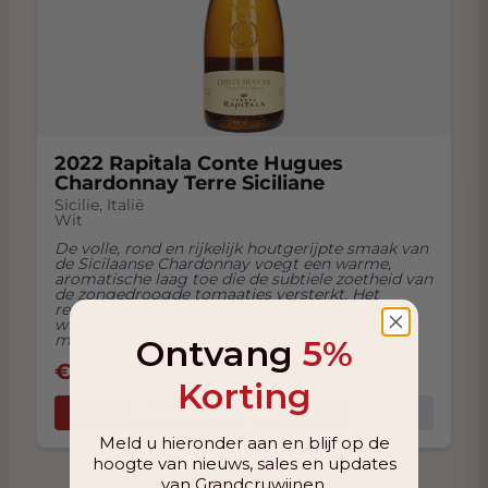
2022 Rapitala Conte Hugues
Chardonnay Terre Siciliane
Sicilie
,
Italië
Wit
De volle, rond en rijkelijk houtgerijpte smaak van
de Sicilaanse Chardonnay voegt een warme,
aromatische laag toe die de subtiele zoetheid van
de zongedroogde tomaatjes versterkt. Het
resultaat is een harmonie die de kracht van de
wijn en de delicatesse van het gerecht elegant
met elkaar verbindt.
Ontvang
5%
€
34.25
Korting
Bekijk
In Winkelwagen
Meld u hieronder aan en blijf op de
hoogte van nieuws, sales en updates
van Grandcruwijnen.