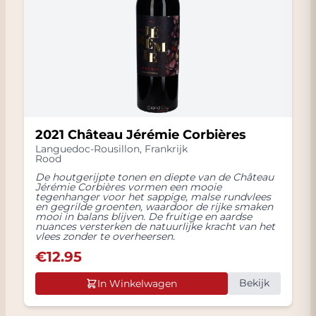
2021 Château Jérémie Corbières
Languedoc-Rousillon
,
Frankrijk
Rood
De houtgerijpte tonen en diepte van de Château
Jérémie Corbières vormen een mooie
tegenhanger voor het sappige, malse rundvlees
en gegrilde groenten, waardoor de rijke smaken
mooi in balans blijven. De fruitige en aardse
nuances versterken de natuurlijke kracht van het
vlees zonder te overheersen.
€
12.95
Bekijk
In Winkelwagen