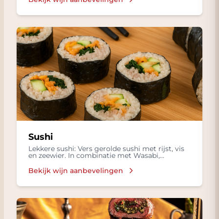
Sushi
Lekkere sushi: Vers gerolde sushi met rijst, vis
en zeewier. In combinatie met Wasabi,
ingelegde gember in een Sojasaus.
Bekijk wijn aanbevelingen