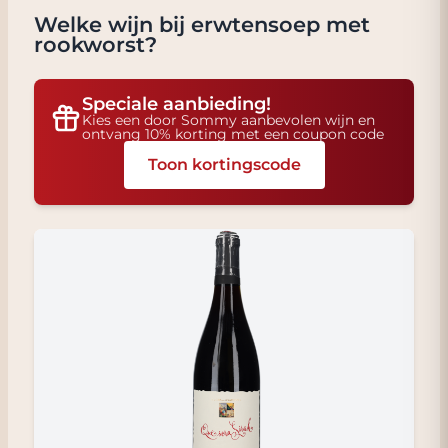
Welke wijn bij
erwtensoep met
rookworst
?
Speciale aanbieding!
Kies een door Sommy aanbevolen wijn en
ontvang 10% korting met een coupon code
Toon kortingscode