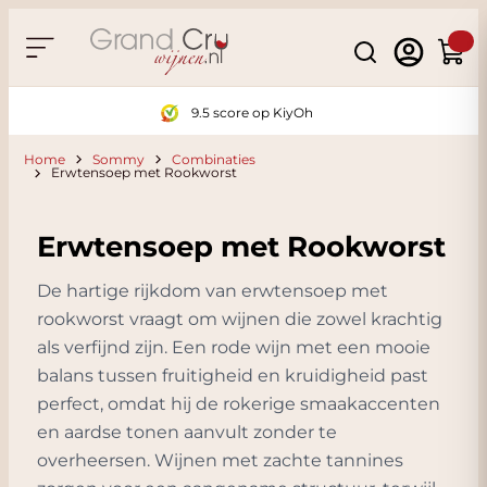
Ga naar de inhoud
Search
Winke
9.5 score op KiyOh
Home
Sommy
Combinaties
Erwtensoep met Rookworst
Erwtensoep met Rookworst
De hartige rijkdom van erwtensoep met
rookworst vraagt om wijnen die zowel krachtig
als verfijnd zijn. Een rode wijn met een mooie
balans tussen fruitigheid en kruidigheid past
perfect, omdat hij de rokerige smaakaccenten
en aardse tonen aanvult zonder te
overheersen. Wijnen met zachte tannines